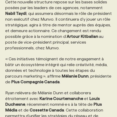
Cette nouvelle structure repose sur les bases solides
posées par les leaders de ces agences, notamment
Nabil Taydi
, qui assumera désormais le rôle de président
non exécutif chez Munvo. Il continuera d’y jouer un rôle
stratégique, agira à titre de mentor auprès des équipes,
et demeure actionnaire. Ce changement est rendu
possible grâce à la nomination d’
Artour Kitbalian
au
poste de vice-président principal, services
professionnels, chez Munvo.
« Ces initiatives témoignent de notre engagement à
bâtir un écosystème intégré qui relie créativité, média,
données et technologie à toutes les étapes du
parcours marketing », affirme
Mélanie Dunn
, présidente
de
Plus Compagnie Canada
.
Ryan relèvera de Mélanie Dunn et collaborera
étroitement avec
Karine Courtemanche
et
Louis
Duchesne
, récemment nommé·e·s à la tête de
Plus
Média
et de
Cossette Canada
. Cette collaboration
permettra d’unifier les stratégies du réseau et de