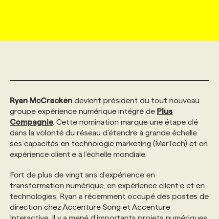
MARKETING ET COMMUNICATION
NOUVEAUX MANDATS
AFFICHEZ UN POSTE / TARIFS
CANDIDAT
BULLETIN RECRUTEMENT
NOS CONFÉRENCES
FORMATIONS
WEB & MÉDIAS SOCIAUX
VOIR LES OFFRES
AFFAIRES DE L'INDUSTRIE
CONSULTER LA CVTHÈQUE
INFOLETTRE PUBLICITÉ
FAQ
NOS FORMATIONS EN LIGNE
CHASSE DE TÊTE
MARKETING DURABLE
PROFIL CANDIDAT
INITIATIVES NUMÉRIQUES
PROFIL ENTREPRISE
ANNONCEZ AVEC NOUS
ANNONCEZ AVEC NOUS
NOS PARCOURS DE FORMATIONS
SERVICE DE CHASSE DE TÊTE
Ryan McCracken
devient président du tout nouveau
groupe expérience numérique intégré de
Plus
GEO/SEO
PRIX ET DISTINCTIONS
FAQ
FORMATIONS PERSONNALISÉES
NOS TARIFS
Compagnie
. Cette nomination marque une étape clé
dans la volonté du réseau d’étendre à grande échelle
ses capacités en technologie marketing (MarTech) et en
ÉVÉNEMENTIEL
TENDANCES
ANNONCEZ AVEC NOUS
NOS FORMATEUR‧RICES
NOS EXPERTISES
expérience client·e à l’échelle mondiale.
Fort de plus de vingt ans d’expérience en
NOS AUTEUR‧RICES
POURQUOI CHOISIR NOS FORMATIONS
FAQ
transformation numérique, en expérience client·e et en
technologies, Ryan a récemment occupé des postes de
direction chez Accenture Song et Accenture
NOS TARIFS
ANNONCEZ AVEC NOUS
Interactive. Il y a mené d’importants projets numériques