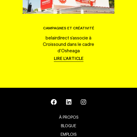
CAMPAGNES ET CRÉATIVITÉ
belairdirect s'associe à
Croissound dans le cadre
d'Osheaga
LIRE L'ARTICLE
À PROPOS
BLOGUE
EMPLOIS