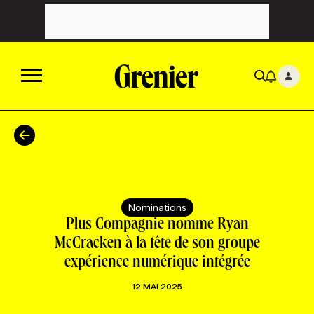
ACTUALITÉS
CATÉGORIES
MAGAZINE
Nominations
TOUTES LES CATÉGORIES
CHRONIQUES
FORFAITS ABONNEMENT
INFOLETTRES
Plus Compagnie nomme Ryan
McCracken à la tête de son groupe
expérience numérique intégrée
TOUTES LES CHRONIQUES
CAMPAGNES ET CRÉATIVITÉ
VOIR TOUTES LES PARUTIONS
INFOLETTRE EN BREF
EMPLOIS
12 MAI 2025
NOUVEAU!
RESSOURCES HUMAINES
NOMINATIONS
ANNONCEZ AVEC NOUS
BULLETIN FORMATION
EMPLOYEUR
CONFÉRENCES