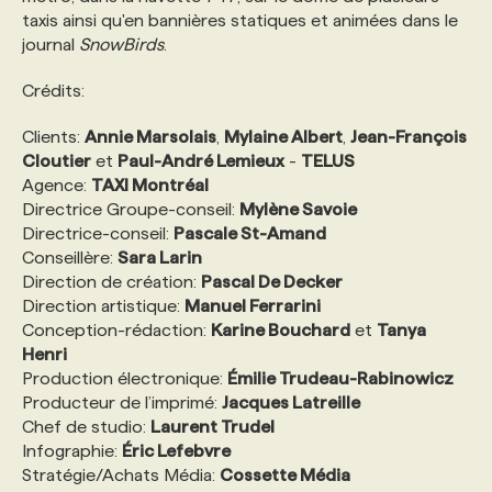
taxis ainsi qu'en bannières statiques et animées dans le
journal
SnowBirds
.
PROGRAMMES DE SUBVENTIONS
Crédits:
FAQ
Clients:
Annie Marsolais
,
Mylaine Albert
,
Jean-François
Cloutier
et
Paul-André Lemieux
-
TELUS
Agence:
TAXI Montréal
ANNONCEZ AVEC NOUS
Directrice Groupe-conseil:
Mylène Savoie
Directrice-conseil:
Pascale St-Amand
Conseillère:
Sara Larin
Direction de création:
Pascal De Decker
Direction artistique:
Manuel Ferrarini
Conception-rédaction:
Karine Bouchard
et
Tanya
Henri
Production électronique:
Émilie Trudeau-Rabinowicz
Producteur de l’imprimé:
Jacques Latreille
Chef de studio:
Laurent Trudel
Infographie:
Éric Lefebvre
Stratégie/Achats Média:
Cossette Média