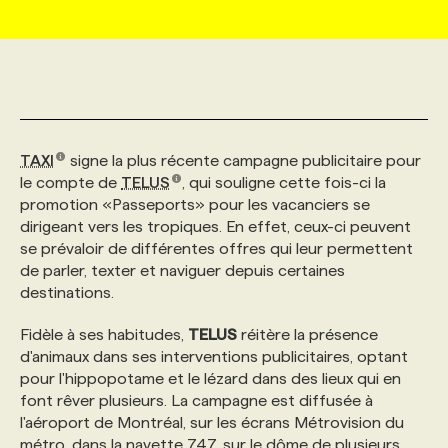
MARKETING ET COMMUNICATION
NOUVEAUX MANDATS
AFFICHEZ UN POSTE / TARIFS
CANDIDAT
BULLETIN RECRUTEMENT
NOS CONFÉRENCES
FORMATIONS
WEB & MÉDIAS SOCIAUX
VOIR LES OFFRES
AFFAIRES DE L'INDUSTRIE
CONSULTER LA CVTHÈQUE
INFOLETTRE PUBLICITÉ
FAQ
NOS FORMATIONS EN LIGNE
CHASSE DE TÊTE
TAXI
signe la plus récente campagne publicitaire pour
MARKETING DURABLE
PROFIL CANDIDAT
INITIATIVES NUMÉRIQUES
PROFIL ENTREPRISE
ANNONCEZ AVEC NOUS
ANNONCEZ AVEC NOUS
NOS PARCOURS DE FORMATIONS
SERVICE DE CHASSE DE TÊTE
le compte de
TELUS
, qui souligne cette fois-ci la
promotion «Passeports» pour les vacanciers se
dirigeant vers les tropiques. En effet, ceux-ci peuvent
GEO/SEO
PRIX ET DISTINCTIONS
FAQ
FORMATIONS PERSONNALISÉES
NOS TARIFS
se prévaloir de différentes offres qui leur permettent
de parler, texter et naviguer depuis certaines
destinations.
ÉVÉNEMENTIEL
TENDANCES
ANNONCEZ AVEC NOUS
NOS FORMATEUR‧RICES
NOS EXPERTISES
Fidèle à ses habitudes,
TELUS
réitère la présence
d'animaux dans ses interventions publicitaires, optant
NOS AUTEUR‧RICES
POURQUOI CHOISIR NOS FORMATIONS
FAQ
pour l'hippopotame et le lézard dans des lieux qui en
font rêver plusieurs. La campagne est diffusée à
l'aéroport de Montréal, sur les écrans Métrovision du
NOS TARIFS
ANNONCEZ AVEC NOUS
métro, dans la navette 747, sur le dôme de plusieurs