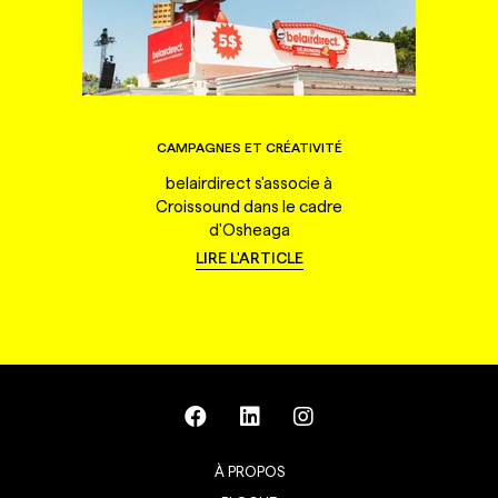
CAMPAGNES ET CRÉATIVITÉ
belairdirect s'associe à
Croissound dans le cadre
d'Osheaga
LIRE L'ARTICLE
À PROPOS