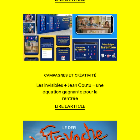
CAMPAGNES ET CRÉATIVITÉ
Les Invisibles + Jean Coutu = une
équation gagnante pour la
rentrée
LIRE L'ARTICLE