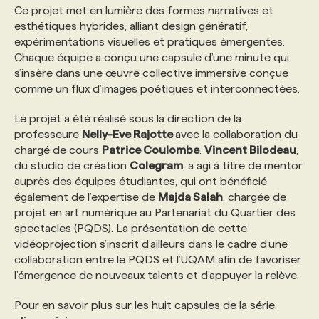
Ce projet met en lumière des formes narratives et
esthétiques hybrides, alliant design génératif,
PROGRAMMES DE SUBVENTIONS
expérimentations visuelles et pratiques émergentes.
Chaque équipe a conçu une capsule d’une minute qui
s’insère dans une œuvre collective immersive conçue
FAQ
comme un flux d’images poétiques et interconnectées.
Le projet a été réalisé sous la direction de la
ANNONCEZ AVEC NOUS
professeure
Nelly-Eve Rajotte
avec la collaboration du
chargé de cours
Patrice Coulombe
.
Vincent Bilodeau
,
du studio de création
Colegram
, a agi à titre de mentor
auprès des équipes étudiantes, qui ont bénéficié
également de l’expertise de
Majda Salah
, chargée de
projet en art numérique au Partenariat du Quartier des
spectacles (PQDS). La présentation de cette
vidéoprojection s’inscrit d’ailleurs dans le cadre d’une
collaboration entre le PQDS et l’UQAM afin de favoriser
l’émergence de nouveaux talents et d’appuyer la relève.
Pour en savoir plus sur les huit capsules de la série,