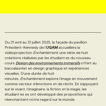
MARKETING ET COMMUNICATION
NOUVEAUX MANDATS
AFFICHEZ UN POSTE / TARIFS
CANDIDAT
BULLETIN RECRUTEMENT
NOS CONFÉRENCES
FORMATIONS
WEB & MÉDIAS SOCIAUX
VOIR LES OFFRES
AFFAIRES DE L'INDUSTRIE
CONSULTER LA CVTHÈQUE
INFOLETTRE PUBLICITÉ
FAQ
NOS FORMATIONS EN LIGNE
CHASSE DE TÊTE
Du 21 avril au 31 juillet 2025, la façade du pavillon
MARKETING DURABLE
PROFIL CANDIDAT
INITIATIVES NUMÉRIQUES
PROFIL ENTREPRISE
ANNONCEZ AVEC NOUS
ANNONCEZ AVEC NOUS
NOS PARCOURS DE FORMATIONS
SERVICE DE CHASSE DE TÊTE
Président-Kennedy de l’
UQAM
accueillera la
vidéoprojection
Enchantement
, une série de huit
GEO/SEO
PRIX ET DISTINCTIONS
FAQ
FORMATIONS PERSONNALISÉES
NOS TARIFS
créations réalisées par les étudiant·es du nouveau
cours
Design des environnements immersifs
offert au
baccalauréat en design graphique et expériences
ÉVÉNEMENTIEL
TENDANCES
ANNONCEZ AVEC NOUS
NOS FORMATEUR‧RICES
NOS EXPERTISES
visuelles. D’une durée de huit
minutes,
Enchantement
explore l’image en mouvement
comme vecteur d’émotions et de récits. En s’appuyant
NOS AUTEUR‧RICES
POURQUOI CHOISIR NOS FORMATIONS
FAQ
sur le vivant, l’imaginaire, la fiction et la magie, les
étudiant·es es ont développé des propositions qui
réenchantent notre regard sur le monde.
NOS TARIFS
ANNONCEZ AVEC NOUS