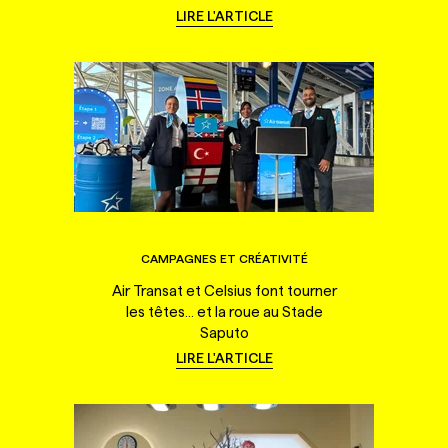
LIRE L'ARTICLE
CAMPAGNES ET CRÉATIVITÉ
Air Transat et Celsius font tourner
les têtes... et la roue au Stade
Saputo
LIRE L'ARTICLE