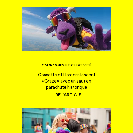
CAMPAGNES ET CRÉATIVITÉ
Cossette et Hostess lancent
«Craze» avec un saut en
parachute historique
LIRE L'ARTICLE