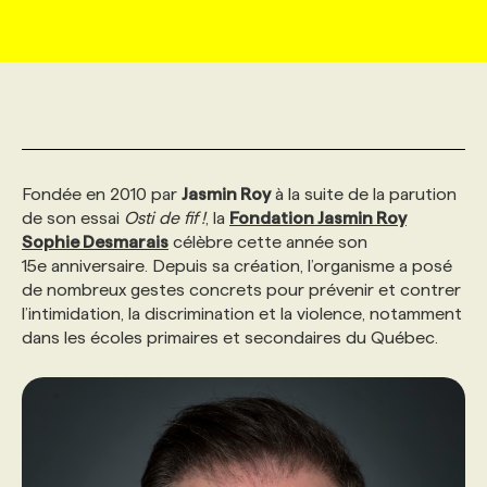
MARKETING ET COMMUNICATION
NOUVEAUX MANDATS
AFFICHEZ UN POSTE / TARIFS
CANDIDAT
BULLETIN RECRUTEMENT
NOS CONFÉRENCES
FORMATIONS
WEB & MÉDIAS SOCIAUX
VOIR LES OFFRES
AFFAIRES DE L'INDUSTRIE
CONSULTER LA CVTHÈQUE
INFOLETTRE PUBLICITÉ
FAQ
NOS FORMATIONS EN LIGNE
CHASSE DE TÊTE
Fondée en 2010 par
MARKETING DURABLE
PROFIL CANDIDAT
Jasmin Roy
à la suite de la parution
INITIATIVES NUMÉRIQUES
PROFIL ENTREPRISE
ANNONCEZ AVEC NOUS
ANNONCEZ AVEC NOUS
NOS PARCOURS DE FORMATIONS
SERVICE DE CHASSE DE TÊTE
de son essai
Osti de fif !
, la
Fondation Jasmin Roy
Sophie Desmarais
célèbre cette année son
GEO/SEO
PRIX ET DISTINCTIONS
FAQ
FORMATIONS PERSONNALISÉES
NOS TARIFS
15e anniversaire. Depuis sa création, l’organisme a posé
de nombreux gestes concrets pour prévenir et contrer
l’intimidation, la discrimination et la violence, notamment
ÉVÉNEMENTIEL
TENDANCES
ANNONCEZ AVEC NOUS
NOS FORMATEUR‧RICES
NOS EXPERTISES
dans les écoles primaires et secondaires du Québec.
NOS AUTEUR‧RICES
POURQUOI CHOISIR NOS FORMATIONS
FAQ
NOS TARIFS
ANNONCEZ AVEC NOUS