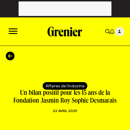
ACTUALITÉS
CATÉGORIES
MAGAZINE
Affaires de l'industrie
TOUTES LES CATÉGORIES
CHRONIQUES
FORFAITS ABONNEMENT
INFOLETTRES
Un bilan positif pour les 15 ans de la
Fondation Jasmin Roy Sophie Desmarais
TOUTES LES CHRONIQUES
CAMPAGNES ET CRÉATIVITÉ
VOIR TOUTES LES PARUTIONS
INFOLETTRE EN BREF
EMPLOIS
22 AVRIL 2025
NOUVEAU!
RESSOURCES HUMAINES
NOMINATIONS
ANNONCEZ AVEC NOUS
BULLETIN FORMATION
EMPLOYEUR
CONFÉRENCES