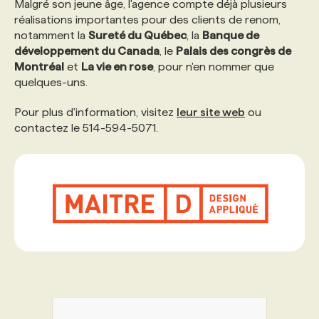
Malgré son jeune âge, l'agence compte déjà plusieurs
réalisations importantes pour des clients de renom,
PROGRAMMES DE SUBVENTIONS
notamment la
Sureté du Québec
, la
Banque de
développement du Canada
, le
Palais des congrès de
Montréal
et
La vie en rose
, pour n'en nommer que
FAQ
quelques-uns.
Pour plus d'information, visitez
leur site web
ou
ANNONCEZ AVEC NOUS
contactez le 514-594-5071.