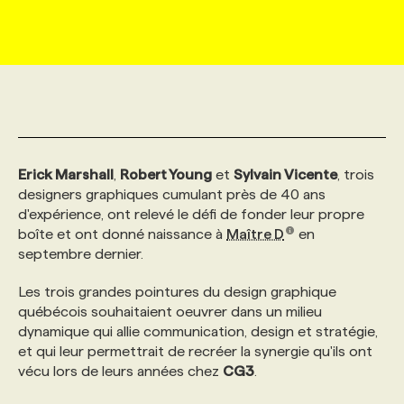
MARKETING ET COMMUNICATION
NOUVEAUX MANDATS
AFFICHEZ UN POSTE / TARIFS
CANDIDAT
BULLETIN RECRUTEMENT
NOS CONFÉRENCES
FORMATIONS
WEB & MÉDIAS SOCIAUX
VOIR LES OFFRES
AFFAIRES DE L'INDUSTRIE
CONSULTER LA CVTHÈQUE
INFOLETTRE PUBLICITÉ
FAQ
NOS FORMATIONS EN LIGNE
CHASSE DE TÊTE
MARKETING DURABLE
PROFIL CANDIDAT
INITIATIVES NUMÉRIQUES
PROFIL ENTREPRISE
ANNONCEZ AVEC NOUS
ANNONCEZ AVEC NOUS
NOS PARCOURS DE FORMATIONS
SERVICE DE CHASSE DE TÊTE
Erick Marshall
,
Robert Young
et
Sylvain Vicente
, trois
designers graphiques cumulant près de 40 ans
d'expérience, ont relevé le défi de fonder leur propre
GEO/SEO
PRIX ET DISTINCTIONS
FAQ
FORMATIONS PERSONNALISÉES
NOS TARIFS
boîte et ont donné naissance à
Maître D
en
septembre dernier.
ÉVÉNEMENTIEL
TENDANCES
ANNONCEZ AVEC NOUS
NOS FORMATEUR‧RICES
NOS EXPERTISES
Les trois grandes pointures du design graphique
québécois souhaitaient oeuvrer dans un milieu
dynamique qui allie communication, design et stratégie,
NOS AUTEUR‧RICES
POURQUOI CHOISIR NOS FORMATIONS
FAQ
et qui leur permettrait de recréer la synergie qu'ils ont
vécu lors de leurs années chez
CG3
.
NOS TARIFS
ANNONCEZ AVEC NOUS