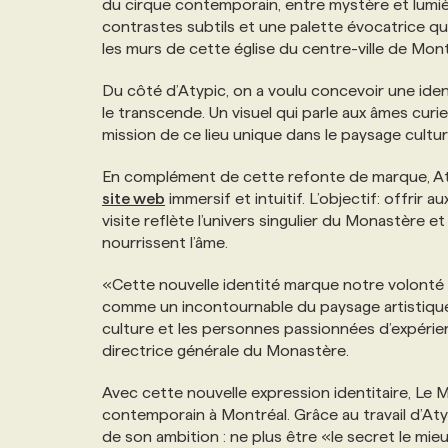
du cirque contemporain, entre mystère et lumièr
NOS TARIFS
ANNONCEZ AVEC NOUS
contrastes subtils et une palette évocatrice qui
les murs de cette église du centre-ville de Mont
PROGRAMMES DE SUBVENTIONS
Du côté d’Atypic, on a voulu concevoir une ide
le transcende. Un visuel qui parle aux âmes curie
mission de ce lieu unique dans le paysage cultur
FAQ
En complément de cette refonte de marque, At
site web
immersif et intuitif. L’objectif: offrir
ANNONCEZ AVEC NOUS
visite reflète l’univers singulier du Monastère 
nourrissent l’âme.
«Cette nouvelle identité marque notre volonté d
comme un incontournable du paysage artistique
culture et les personnes passionnées d’expérie
directrice générale du Monastère.
Avec cette nouvelle expression identitaire, Le M
contemporain à Montréal. Grâce au travail d’At
de son ambition : ne plus être «le secret le mi