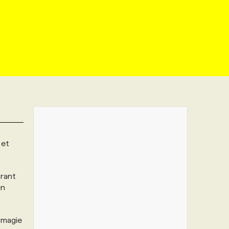
 et
rant
un
 magie