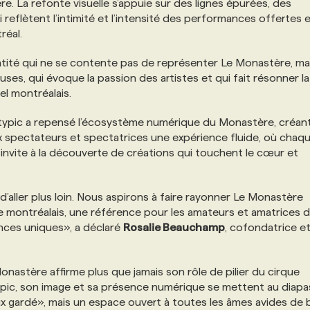
e. La refonte visuelle s’appuie sur des lignes épurées, des
 reflètent l’intimité et l’intensité des performances offertes 
réal.
ntité qui ne se contente pas de représenter Le Monastère, mai
uses, qui évoque la passion des artistes et qui fait résonner la
el montréalais.
ypic a repensé l’écosystème numérique du Monastère, créan
 aux spectateurs et spectatrices une expérience fluide, où chaq
et invite à la découverte de créations qui touchent le cœur et
’aller plus loin. Nous aspirons à faire rayonner Le Monastère
 montréalais, une référence pour les amateurs et amatrices 
nces uniques», a déclaré
Rosalie Beauchamp
, cofondatrice e
onastère affirme plus que jamais son rôle de pilier du cirque
ypic, son image et sa présence numérique se mettent au diap
eux gardé», mais un espace ouvert à toutes les âmes avides de