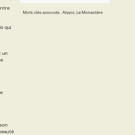
entre
Mots clés associés : Atypic, Le Monastère
s qui
t un
ue
de
t
ason
 beauté