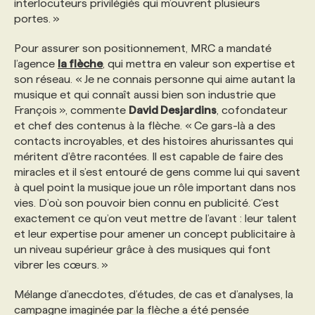
interlocuteurs privilégiés qui m’ouvrent plusieurs
portes. »
PROGRAMMES DE SUBVENTIONS
Pour assurer son positionnement, MRC a mandaté
l’agence
la flèche
, qui mettra en valeur son expertise et
FAQ
son réseau. « Je ne connais personne qui aime autant la
musique et qui connaît aussi bien son industrie que
François », commente
David Desjardins
, cofondateur
ANNONCEZ AVEC NOUS
et chef des contenus à la flèche. « Ce gars-là a des
contacts incroyables, et des histoires ahurissantes qui
méritent d’être racontées. Il est capable de faire des
miracles et il s’est entouré de gens comme lui qui savent
à quel point la musique joue un rôle important dans nos
vies. D’où son pouvoir bien connu en publicité. C’est
exactement ce qu’on veut mettre de l’avant : leur talent
et leur expertise pour amener un concept publicitaire à
un niveau supérieur grâce à des musiques qui font
vibrer les cœurs. »
Mélange d’anecdotes, d’études, de cas et d’analyses, la
campagne imaginée par la flèche a été pensée