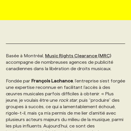
MARKETING ET COMMUNICATION
NOUVEAUX MANDATS
AFFICHEZ UN POSTE / TARIFS
CANDIDAT
BULLETIN RECRUTEMENT
NOS CONFÉRENCES
FORMATIONS
WEB & MÉDIAS SOCIAUX
VOIR LES OFFRES
AFFAIRES DE L'INDUSTRIE
CONSULTER LA CVTHÈQUE
INFOLETTRE PUBLICITÉ
FAQ
NOS FORMATIONS EN LIGNE
CHASSE DE TÊTE
MARKETING DURABLE
PROFIL CANDIDAT
INITIATIVES NUMÉRIQUES
PROFIL ENTREPRISE
ANNONCEZ AVEC NOUS
ANNONCEZ AVEC NOUS
NOS PARCOURS DE FORMATIONS
SERVICE DE CHASSE DE TÊTE
Basée à Montréal,
Music Rights Clearance (MRC)
accompagne de nombreuses agences de publicité
canadiennes dans la libération de droits musicaux.
GEO/SEO
PRIX ET DISTINCTIONS
FAQ
FORMATIONS PERSONNALISÉES
NOS TARIFS
Fondée par
François Lachance
, l’entreprise s’est forgée
une expertise reconnue en facilitant l’accès à des
ÉVÉNEMENTIEL
TENDANCES
ANNONCEZ AVEC NOUS
NOS FORMATEUR‧RICES
NOS EXPERTISES
œuvres musicales parfois difficiles à obtenir. « Plus
jeune, je voulais être une
rock star
, puis “produire” des
groupes à succès, ce qui a lamentablement échoué,
NOS AUTEUR‧RICES
POURQUOI CHOISIR NOS FORMATIONS
FAQ
rigole-t-il, mais ça m’a permis de me lier d’amitié avec
plusieurs acteurs majeurs du milieu de la musique, parmi
les plus influents. Aujourd’hui, ce sont des
NOS TARIFS
ANNONCEZ AVEC NOUS