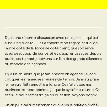
MARKETING ET COMMUNICATION
NOUVEAUX MANDATS
AFFICHEZ UN POSTE / TARIFS
CANDIDAT
BULLETIN RECRUTEMENT
NOS CONFÉRENCES
FORMATIONS
WEB & MÉDIAS SOCIAUX
VOIR LES OFFRES
AFFAIRES DE L'INDUSTRIE
CONSULTER LA CVTHÈQUE
INFOLETTRE PUBLICITÉ
FAQ
NOS FORMATIONS EN LIGNE
CHASSE DE TÊTE
Dans une récente discussion avec une amie — qui est
MARKETING DURABLE
PROFIL CANDIDAT
aussi une cliente — et à travers mon regard actuel de
INITIATIVES NUMÉRIQUES
PROFIL ENTREPRISE
ANNONCEZ AVEC NOUS
ANNONCEZ AVEC NOUS
NOS PARCOURS DE FORMATIONS
SERVICE DE CHASSE DE TÊTE
l’autre côté de la force (le côté client, que j’observe
avec beaucoup de curiosité et d’apprentissages depuis
GEO/SEO
PRIX ET DISTINCTIONS
FAQ
FORMATIONS PERSONNALISÉES
NOS TARIFS
quelques temps), je reviens sur l’un des grands dilemmes
du modèle des agences.
ÉVÉNEMENTIEL
TENDANCES
ANNONCEZ AVEC NOUS
NOS FORMATEUR‧RICES
NOS EXPERTISES
Il y a un an, alors que j’étais encore en agence, j’ai osé
critiquer les fameuses feuilles de temps. Sans surprise,
je me suis fait remettre à l’ordre. Ce n’était pas ma
NOS AUTEUR‧RICES
POURQUOI CHOISIR NOS FORMATIONS
FAQ
business, et c’est comme ça que le système tourne. Qui
étais-je pour remettre ça en question, voyons donc?
NOS TARIFS
ANNONCEZ AVEC NOUS
Un an plus tard, maintenant que je vis la relation client-