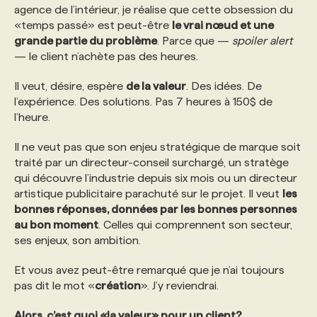
agence de l’intérieur, je réalise que cette obsession du
«temps passé» est peut-être
le vrai nœud et une
PROGRAMMES DE SUBVENTIONS
grande partie du problème
. Parce que —
spoiler alert
— le client n’achète pas des heures.
FAQ
Il veut, désire, espère
de la valeur
. Des idées. De
l’expérience. Des solutions. Pas 7 heures à 150$ de
l’heure.
ANNONCEZ AVEC NOUS
Il ne veut pas que son enjeu stratégique de marque soit
traité par un directeur-conseil surchargé, un stratège
qui découvre l’industrie depuis six mois ou un directeur
artistique publicitaire parachuté sur le projet. Il veut
les
bonnes réponses, données par les bonnes personnes
au bon moment
. Celles qui comprennent son secteur,
ses enjeux, son ambition.
Et vous avez peut-être remarqué que je n’ai toujours
pas dit le mot «
création
». J’y reviendrai.
Alors, c’est quoi «la valeur» pour un client?