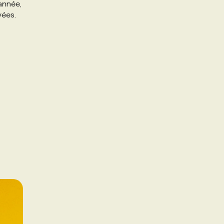
 année,
yées.