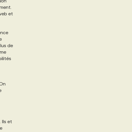
 Non
ement.
 web et
ence
e
plus de
 me
ilités
 On
e
Ils et
ne