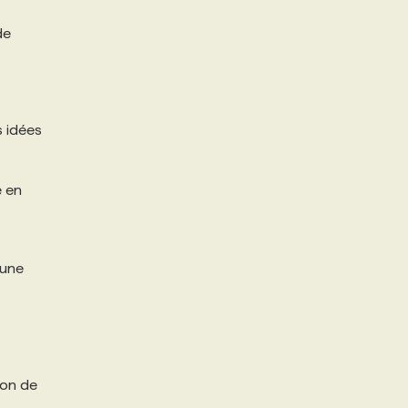
de
s idées
e en
 une
ion de