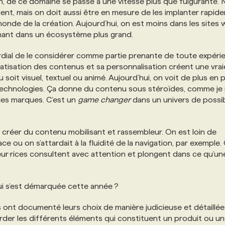
on, de ce domaine se passe à une vitesse plus que fulgurante.
ient, mais on doit aussi être en mesure de les implanter rapid
e monde de la création. Aujourd’hui, on est moins dans les sites
tenant dans un écosystème plus grand.
imordial de le considérer comme partie prenante de toute expéri
atisation des contenus et sa personnalisation créent une vrai
oit visuel, textuel ou animé. Aujourd’hui, on voit de plus en 
es technologies. Ça donne du contenu sous stéroïdes, comme je
r les marques. C’est un
game changer
dans un univers de possib
 créer du contenu mobilisant et rassembleur. On est loin de
e ou on s’attardait à la fluidité de la navigation, par exemple.
ur·rices consultent avec attention et plongent dans ce qu’un
ui s’est démarquée cette année ?
 ont documenté leurs choix de manière judicieuse et détaillée. 
garder les différents éléments qui constituent un produit ou u