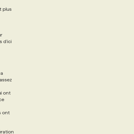
t plus
ur
 d’ici
ça
 assez
i ont
ce
s ont
ération