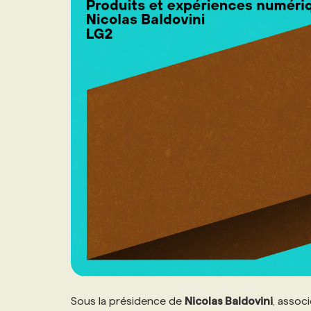
NOS TARIFS
ANNONCEZ AVEC NOUS
PROGRAMMES DE SUBVENTIONS
FAQ
ANNONCEZ AVEC NOUS
Sous la présidence de
Nicolas Baldovini
, assoc