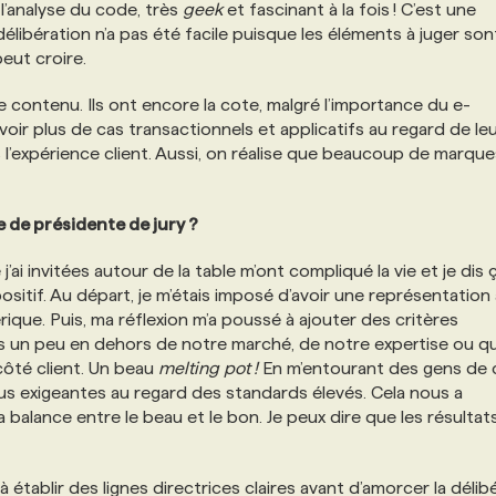
’analyse du code, très
geek
et fascinant à la fois ! C’est une
élibération n’a pas été facile puisque les éléments à juger son
eut croire.
e contenu. Ils ont encore la cote, malgré l’importance du e-
oir plus de cas transactionnels et applicatifs au regard de le
l’expérience client. Aussi, on réalise que beaucoup de marques
e de présidente de jury ?
ai invitées autour de la table m’ont compliqué la vie et je dis 
positif. Au départ, je m’étais imposé d’avoir une représentation
rique. Puis, ma réflexion m’a poussé à ajouter des critères
ils un peu en dehors de notre marché, de notre expertise ou qu
côté client. Un beau
melting pot !
En m’entourant des gens de 
plus exigeantes au regard des standards élevés. Cela nous a
alance entre le beau et le bon. Je peux dire que les résultat
à établir des lignes directrices claires avant d’amorcer la délib