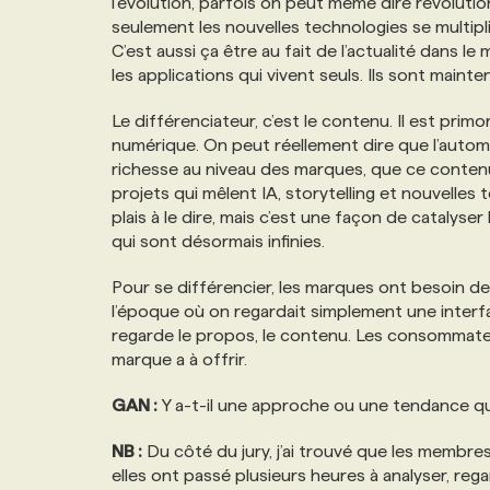
l’évolution, parfois on peut même dire révoluti
seulement les nouvelles technologies se multipl
C’est aussi ça être au fait de l’actualité dans l
les applications qui vivent seuls. Ils sont main
Le différenciateur, c’est le contenu. Il est pr
numérique. On peut réellement dire que l’autom
richesse au niveau des marques, que ce contenu s
projets qui mêlent IA, storytelling et nouvell
plais à le dire, mais c’est une façon de catalyse
qui sont désormais infinies.
Pour se différencier, les marques ont besoin de
l’époque où on regardait simplement une interfac
regarde le propos, le contenu. Les consommate
marque a à offrir.
GAN :
Y a-t-il une approche ou une tendance q
NB :
Du côté du jury, j’ai trouvé que les membres
elles ont passé plusieurs heures à analyser, re