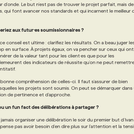
 d’onde. Le but n’est pas de trouver le projet parfait, mais de
es, qui font avancer nos standards et qui incarnent le meilleur 
neriez aux futur·es soumissionnaires ?
e conseil est ultime : clarifiez les résultats. On a beau juger le
trop en surface. À projets égaux, on va pencher sur ceux qui ont
nérer de la valeur tant pour les client·es que pour les
demeurent des indicateurs de réussite qu’on ne peut remettr
titatif.
 bonne compréhension de celles-ci. Il faut s’assurer de bien
esquelles les projets sont soumis. On peut se démarquer dans
tion de pertinence et d’approche.
u un fun fact des délibérations à partager ?
amais organiser une délibération le soir du premier but d’Ivan
nse pas avoir besoin d’en dire plus sur l’attention et la tens