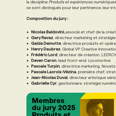
la discipline
Produits et expériences numérique
se sont distingués pour leur pertinence, leur int
Composition du jury :
Nicolas Baldovini,
associé et chef de la créa
Gary Ravaz
, directeur marketing et stratég
Gaïda Demotte
, directrice produits et opé
Henry Daubrez
, Global VP Creative Innova
Frédéric Lord
, directeur de création, LEERO
Deven Caron
, lead front-end, Locomotive
Pascale Turpin
, directrice marketing, Novati
Pascale Lacroix-Vézina
, première chef, str
Jean-Nicolas Duval
, directeur artistique séni
Gabrielle Cyr
, gestionnaire, stratégie numér