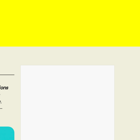
ions
,
–