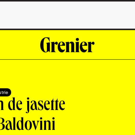
strie
 de jasette
Baldovini