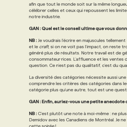
afin que tout le monde soit sur la même longueur
célébrer celles et ceux qui repoussent les limit
notre industrie.
GAN : Quel est le conseil ultime que vous don
NB :
Je voudrais l’écrire en majuscules tellement c
et le
craft
, si on ne voit pas l’impact, on reste 
généré plus de résultats. Notre travail est de gé
consommateur·rices. L’affluence et les ventes 
question. Ce n’est pas du qualitatif, c’est du quan
La diversité des catégories nécessite aussi une
comprendre les critères des catégories dans l
catégorie plus qu’une autre, tout est une ques
GAN : Enfin, auriez-vous une petite anecdote o
NB :
C’est plutôt une note à moi-même : ne plus j
Demidov avec les Canadiens de Montréal. Je ne pe
cette soirée !