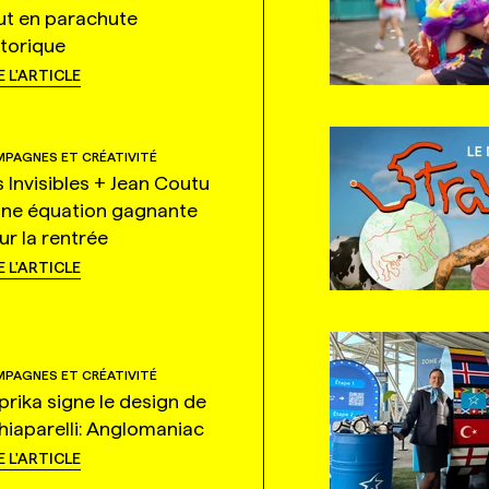
ut en parachute
storique
E L'ARTICLE
PAGNES ET CRÉATIVITÉ
s Invisibles + Jean Coutu
une équation gagnante
ur la rentrée
E L'ARTICLE
PAGNES ET CRÉATIVITÉ
prika signe le design de
hiaparelli: Anglomaniac
E L'ARTICLE