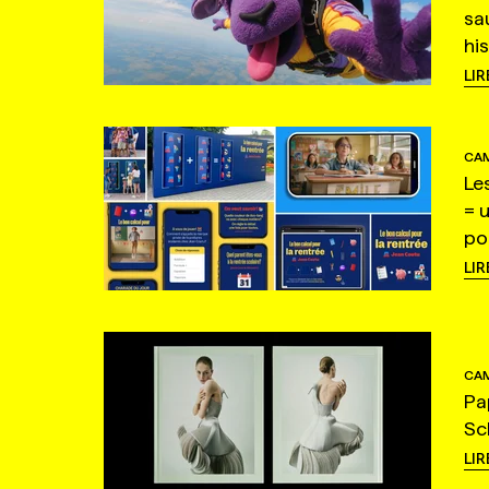
sa
hi
LIR
CAM
Le
= 
po
LIR
CAM
Pa
Sc
LIR