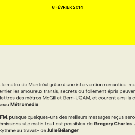
6 FÉVRIER 2014
ns le métro de Montréal grâce à une intervention romantico-m
 dernier, les amoureux transis, secrets ou follement épris peuve
lettres des métros McGill et Berri-UQAM, et courent ainsi la 
éseau
Métromedia
.
 FM
, puisque quelques-uns des meilleurs messages reçus sero
es émissions «Le matin tout est possible» de
Gregory Charles
,
«Rythme au travail» de
Julie Bélanger
.