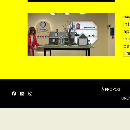
CAM
In
ap
in
pas
LIR
À PROPOS
GREN