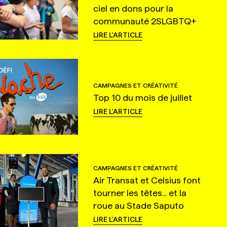
ciel en dons pour la
communauté 2SLGBTQ+
LIRE L'ARTICLE
CAMPAGNES ET CRÉATIVITÉ
Top 10 du mois de juillet
LIRE L'ARTICLE
CAMPAGNES ET CRÉATIVITÉ
Air Transat et Celsius font
tourner les têtes... et la
roue au Stade Saputo
LIRE L'ARTICLE