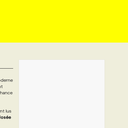
oderne
nt
chance
nt lus
Josée