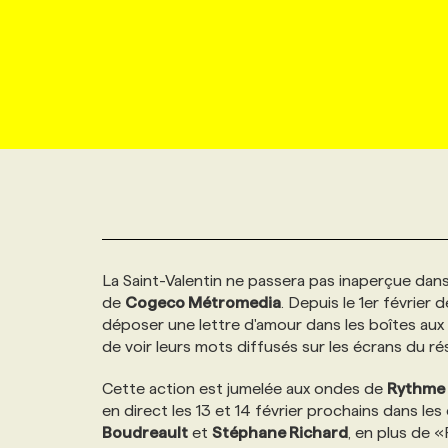
NOUVEAU!
RESSOURCES HUMAINES
NOMINATIONS
ANNONCEZ AVEC NOUS
BULLETIN FORMATION
EMPLOYEUR
CONFÉRENCES
MARKETING ET COMMUNICATION
NOUVEAUX MANDATS
AFFICHEZ UN POSTE / TARIFS
CANDIDAT
BULLETIN RECRUTEMENT
NOS CONFÉRENCES
FORMATIONS
WEB & MÉDIAS SOCIAUX
VOIR LES OFFRES
AFFAIRES DE L'INDUSTRIE
CONSULTER LA CVTHÈQUE
INFOLETTRE PUBLICITÉ
FAQ
NOS FORMATIONS EN LIGNE
CHASSE DE TÊTE
MARKETING DURABLE
PROFIL CANDIDAT
INITIATIVES NUMÉRIQUES
PROFIL ENTREPRISE
ANNONCEZ AVEC NOUS
ANNONCEZ AVEC NOUS
NOS PARCOURS DE FORMATIONS
SERVICE DE CHASSE DE TÊTE
La Saint-Valentin ne passera pas inaperçue da
GEO/SEO
PRIX ET DISTINCTIONS
FAQ
FORMATIONS PERSONNALISÉES
NOS TARIFS
de
Cogeco Métromedia
. Depuis le 1er février
déposer une lettre d'amour dans les boîtes aux 
ÉVÉNEMENTIEL
TENDANCES
ANNONCEZ AVEC NOUS
NOS FORMATEUR‧RICES
NOS EXPERTISES
de voir leurs mots diffusés sur les écrans du r
Cette action est jumelée aux ondes de
Rythme
NOS AUTEUR‧RICES
POURQUOI CHOISIR NOS FORMATIONS
FAQ
en direct les 13 et 14 février prochains dans l
Boudreault
et
Stéphane Richard
, en plus de 