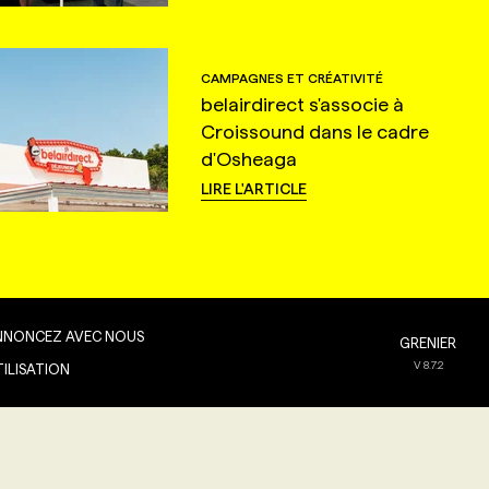
CAMPAGNES ET CRÉATIVITÉ
belairdirect s'associe à
Croissound dans le cadre
d'Osheaga
LIRE L'ARTICLE
NNONCEZ AVEC NOUS
GRENIER
V
8.7.2
TILISATION