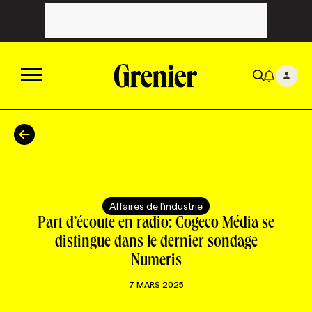
ACTUALITÉS
CATÉGORIES
MAGAZINE
Affaires de l'industrie
TOUTES LES CATÉGORIES
CHRONIQUES
FORFAITS ABONNEMENT
INFOLETTRES
Part d’écoute en radio: Cogeco Média se
distingue dans le dernier sondage
Numeris
TOUTES LES CHRONIQUES
CAMPAGNES ET CRÉATIVITÉ
VOIR TOUTES LES PARUTIONS
INFOLETTRE EN BREF
EMPLOIS
7 MARS 2025
NOUVEAU!
RESSOURCES HUMAINES
NOMINATIONS
ANNONCEZ AVEC NOUS
BULLETIN FORMATION
EMPLOYEUR
CONFÉRENCES