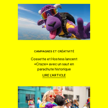
CAMPAGNES ET CRÉATIVITÉ
Cossette et Hostess lancent
«Craze» avec un saut en
parachute historique
LIRE L'ARTICLE