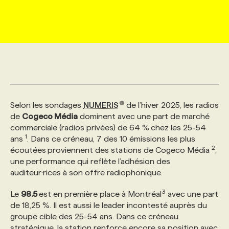
MARKETING ET COMMUNICATION
NOUVEAUX MANDATS
AFFICHEZ UN POSTE / TARIFS
CANDIDAT
BULLETIN RECRUTEMENT
NOS CONFÉRENCES
FORMATIONS
WEB & MÉDIAS SOCIAUX
VOIR LES OFFRES
AFFAIRES DE L'INDUSTRIE
CONSULTER LA CVTHÈQUE
INFOLETTRE PUBLICITÉ
FAQ
NOS FORMATIONS EN LIGNE
CHASSE DE TÊTE
MARKETING DURABLE
PROFIL CANDIDAT
INITIATIVES NUMÉRIQUES
PROFIL ENTREPRISE
ANNONCEZ AVEC NOUS
ANNONCEZ AVEC NOUS
NOS PARCOURS DE FORMATIONS
SERVICE DE CHASSE DE TÊTE
Selon les sondages
NUMERIS
de l’hiver 2025, les radios
de
Cogeco Média
dominent avec une part de marché
GEO/SEO
PRIX ET DISTINCTIONS
FAQ
FORMATIONS PERSONNALISÉES
NOS TARIFS
commerciale (radios privées) de 64 %
chez les 25-54
1
ans
. Dans ce créneau, 7 des 10 émissions les plus
2
écoutées
proviennent des stations de Cogeco Média
,
ÉVÉNEMENTIEL
TENDANCES
ANNONCEZ AVEC NOUS
NOS FORMATEUR‧RICES
NOS EXPERTISES
une performance qui reflète l’adhésion des
auditeur·rices à son offre radiophonique.
NOS AUTEUR‧RICES
POURQUOI CHOISIR NOS FORMATIONS
FAQ
3
Le
98.5
est en première place à Montréal
avec une part
de 18,25 %. Il est aussi le leader incontesté auprès du
groupe cible des 25-54 ans. Dans ce créneau
NOS TARIFS
ANNONCEZ AVEC NOUS
stratégique, la station renforce encore sa position avec