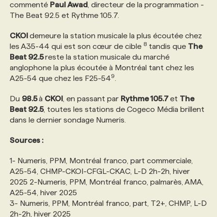
commenté
Paul Awad
, directeur de la programmation -
The Beat 92.5 et Rythme 105.7.
CKOI
demeure la station musicale la plus écoutée chez
8
les A35-44 qui est son cœur de cible
tandis que
The
Beat 92.5
reste la station musicale du marché
anglophone la plus écoutée à Montréal tant chez les
9
A25-54 que chez les F25-54
.
Du
98.5
à
CKOI
, en passant par
Rythme 105.7
et
The
Beat 92.5
, toutes les stations de Cogeco Média brillent
dans le dernier sondage Numeris.
Sources :
1- Numeris, PPM, Montréal franco, part commerciale,
A25-54, CHMP-CKOI-CFGL-CKAC, L-D 2h-2h, hiver
2025 2-Numeris, PPM, Montréal franco, palmarès, AMA,
A25-54, hiver 2025
3- Numeris, PPM, Montréal franco, part, T2+, CHMP, L-D
2h-2h, hiver 2025