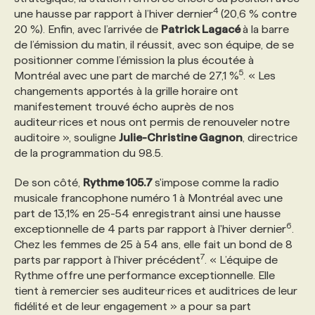
4
une hausse par rapport à l’hiver dernier
(20,6 % contre
20 %). Enfin, avec l’arrivée de
Patrick Lagacé
à la barre
PROGRAMMES DE SUBVENTIONS
de l’émission du matin, il réussit, avec son équipe, de se
positionner comme l’émission la plus écoutée à
5
Montréal avec une part de marché de 27,1 %
. « Les
FAQ
changements apportés à la grille horaire ont
manifestement trouvé écho auprès de nos
auditeur·rices et nous ont permis de renouveler notre
ANNONCEZ AVEC NOUS
auditoire », souligne
Julie-Christine Gagnon
, directrice
de la programmation du 98.5.
De son côté,
Rythme 105.7
s'impose comme la radio
musicale francophone numéro 1 à Montréal avec une
part de 13,1% en 25-54 enregistrant ainsi une hausse
6
exceptionnelle de 4 parts par rapport à l'hiver dernier
.
Chez les femmes de 25 à 54 ans, elle fait un bond de 8
7
parts par rapport à l'hiver précédent
. « L’équipe de
Rythme offre une performance exceptionnelle. Elle
tient à remercier ses auditeur·rices et auditrices de leur
fidélité et de leur engagement » a pour sa part