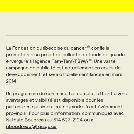
MARKETING ET COMMUNICATION
NOUVEAUX MANDATS
AFFICHEZ UN POSTE / TARIFS
CANDIDAT
BULLETIN RECRUTEMENT
NOS CONFÉRENCES
FORMATIONS
WEB & MÉDIAS SOCIAUX
VOIR LES OFFRES
AFFAIRES DE L'INDUSTRIE
CONSULTER LA CVTHÈQUE
INFOLETTRE PUBLICITÉ
FAQ
NOS FORMATIONS EN LIGNE
CHASSE DE TÊTE
La
Fondation québécoise du cancer
confie la
MARKETING DURABLE
PROFIL CANDIDAT
INITIATIVES NUMÉRIQUES
PROFIL ENTREPRISE
ANNONCEZ AVEC NOUS
ANNONCEZ AVEC NOUS
NOS PARCOURS DE FORMATIONS
SERVICE DE CHASSE DE TÊTE
promotion d'un projet de collecte de fonds de grande
envergure à l'agence
Tam-Tam\TBWA
. Une vaste
campagne de publicité est actuellement en cours de
GEO/SEO
PRIX ET DISTINCTIONS
FAQ
FORMATIONS PERSONNALISÉES
NOS TARIFS
développement, et sera officiellement lancée en mars
2014.
ÉVÉNEMENTIEL
TENDANCES
ANNONCEZ AVEC NOUS
NOS FORMATEUR‧RICES
NOS EXPERTISES
Un programme de commandites complet offrant divers
avantages et visibilité est disponible pour les
partenaires qui aimeraient se joindre à cet événement
NOS AUTEUR‧RICES
POURQUOI CHOISIR NOS FORMATIONS
FAQ
provincial. Pour plus d’information, communiquez avec
Nathalie Boudreau au 514 527-2194 ou à
nboudreau@fqc.qc.ca
.
NOS TARIFS
ANNONCEZ AVEC NOUS