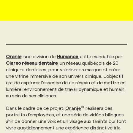
MARKETING ET COMMUNICATION
NOUVEAUX MANDATS
AFFICHEZ UN POSTE / TARIFS
CANDIDAT
BULLETIN RECRUTEMENT
NOS CONFÉRENCES
FORMATIONS
WEB & MÉDIAS SOCIAUX
VOIR LES OFFRES
AFFAIRES DE L'INDUSTRIE
CONSULTER LA CVTHÈQUE
INFOLETTRE PUBLICITÉ
FAQ
NOS FORMATIONS EN LIGNE
CHASSE DE TÊTE
MARKETING DURABLE
PROFIL CANDIDAT
INITIATIVES NUMÉRIQUES
PROFIL ENTREPRISE
ANNONCEZ AVEC NOUS
ANNONCEZ AVEC NOUS
NOS PARCOURS DE FORMATIONS
SERVICE DE CHASSE DE TÊTE
Oranje
, une division de
Humance
, a été mandatée par
Clareo réseau dentaire
, un réseau québécois de 20
cliniques dentaires, pour valoriser sa marque et créer
GEO/SEO
PRIX ET DISTINCTIONS
FAQ
FORMATIONS PERSONNALISÉES
NOS TARIFS
une vitrine immersive de son univers clinique. L'objectif
est de capturer l'essence de ce réseau et de mettre en
lumière l'environnement de travail dynamique et humain
ÉVÉNEMENTIEL
TENDANCES
ANNONCEZ AVEC NOUS
NOS FORMATEUR‧RICES
NOS EXPERTISES
au sein de ses cliniques.
Dans le cadre de ce projet,
Oranje
réalisera des
NOS AUTEUR‧RICES
POURQUOI CHOISIR NOS FORMATIONS
FAQ
portraits d’employé·es, et une série de vidéos bilingues
afin de donner une voix et un visage aux talents qui font
vivre quotidiennement une expérience distinctive à la
NOS TARIFS
ANNONCEZ AVEC NOUS