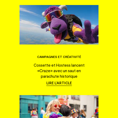
CAMPAGNES ET CRÉATIVITÉ
Cossette et Hostess lancent
«Craze» avec un saut en
parachute historique
LIRE L'ARTICLE