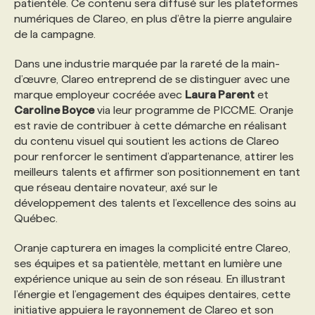
patientèle. Ce contenu sera diffusé sur les plateformes
numériques de Clareo, en plus d’être la pierre angulaire
PROGRAMMES DE SUBVENTIONS
de la campagne.
Dans une industrie marquée par la rareté de la main-
FAQ
d’œuvre, Clareo entreprend de se distinguer avec une
marque employeur cocréée avec
Laura Parent
et
Caroline Boyce
via leur programme de PICCME. Oranje
ANNONCEZ AVEC NOUS
est ravie de contribuer à cette démarche en réalisant
du contenu visuel qui soutient les actions de Clareo
pour renforcer le sentiment d’appartenance, attirer les
meilleurs talents et affirmer son positionnement en tant
que réseau dentaire novateur, axé sur le
développement des talents et l’excellence des soins au
Québec.
Oranje capturera en images la complicité entre Clareo,
ses équipes et sa patientèle, mettant en lumière une
expérience unique au sein de son réseau. En illustrant
l’énergie et l’engagement des équipes dentaires, cette
initiative appuiera le rayonnement de Clareo et son