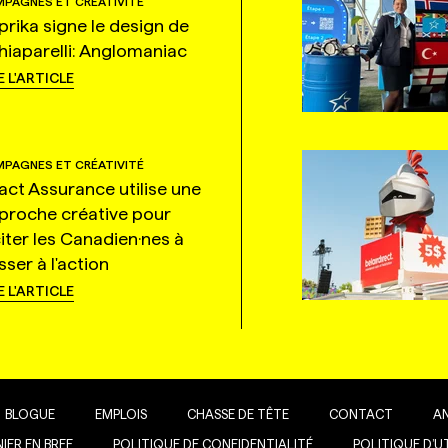
PAGNES ET CRÉATIVITÉ
prika signe le design de
hiaparelli: Anglomaniac
E L'ARTICLE
PAGNES ET CRÉATIVITÉ
tact Assurance utilise une
proche créative pour
citer les Canadien·nes à
ser à l'action
E L'ARTICLE
BLOGUE
EMPLOIS
CHASSE DE TÊTE
CONTACT
A
IER EN BREF
POLITIQUE DE CONFIDENTIALITÉ
POLITIQUE D’U