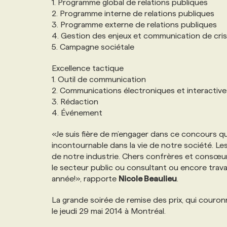
1. Programme global de relations publiques
NOS TARIFS
ANNONCEZ AVEC NOUS
2. Programme interne de relations publiques
3. Programme externe de relations publiques
4. Gestion des enjeux et communication de cri
PROGRAMMES DE SUBVENTIONS
5. Campagne sociétale
Excellence tactique
FAQ
1. Outil de communication
2. Communications électroniques et interactive
3. Rédaction
ANNONCEZ AVEC NOUS
4. Événement
«Je suis fière de m’engager dans ce concours q
incontournable dans la vie de notre société. Le
de notre industrie. Chers confrères et consœu
le secteur public ou consultant ou encore trava
année!», rapporte
Nicole Beaulieu
.
La grande soirée de remise des prix, qui couron
le jeudi 29 mai 2014 à Montréal.