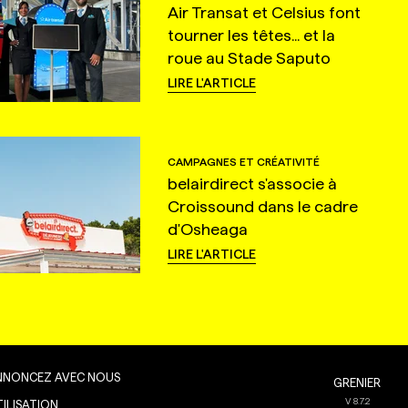
Air Transat et Celsius font
tourner les têtes... et la
roue au Stade Saputo
LIRE L'ARTICLE
CAMPAGNES ET CRÉATIVITÉ
belairdirect s'associe à
Croissound dans le cadre
d'Osheaga
LIRE L'ARTICLE
NNONCEZ AVEC NOUS
GRENIER
V
8.7.2
TILISATION