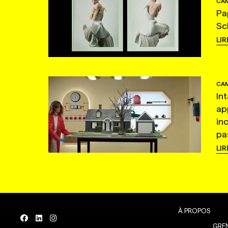
CAM
Pa
Sc
LIR
CAM
In
ap
in
pas
LIR
À PROPOS
GREN