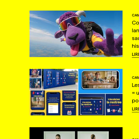
CAM
Co
la
sa
hi
LIR
CAM
Le
= 
po
LIR