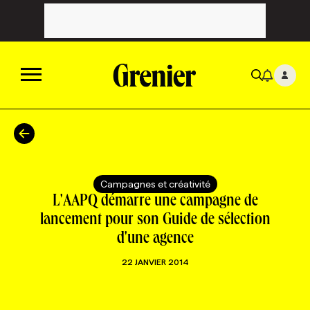
ACTUALITÉS
CATÉGORIES
MAGAZINE
Campagnes et créativité
L'AAPQ démarre une campagne de
TOUTES LES CATÉGORIES
CHRONIQUES
FORFAITS ABONNEMENT
INFOLETTRES
lancement pour son Guide de sélection
d'une agence
TOUTES LES CHRONIQUES
CAMPAGNES ET CRÉATIVITÉ
VOIR TOUTES LES PARUTIONS
INFOLETTRE EN BREF
EMPLOIS
22 JANVIER 2014
NOUVEAU!
RESSOURCES HUMAINES
NOMINATIONS
ANNONCEZ AVEC NOUS
BULLETIN FORMATION
EMPLOYEUR
CONFÉRENCES