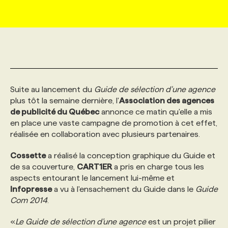
MARKETING ET COMMUNICATION
NOUVEAUX MANDATS
AFFICHEZ UN POSTE / TARIFS
CANDIDAT
BULLETIN RECRUTEMENT
NOS CONFÉRENCES
FORMATIONS
WEB & MÉDIAS SOCIAUX
VOIR LES OFFRES
AFFAIRES DE L'INDUSTRIE
CONSULTER LA CVTHÈQUE
INFOLETTRE PUBLICITÉ
FAQ
NOS FORMATIONS EN LIGNE
CHASSE DE TÊTE
Suite au lancement du
Guide de sélection d'une agence
MARKETING DURABLE
PROFIL CANDIDAT
INITIATIVES NUMÉRIQUES
PROFIL ENTREPRISE
ANNONCEZ AVEC NOUS
ANNONCEZ AVEC NOUS
NOS PARCOURS DE FORMATIONS
SERVICE DE CHASSE DE TÊTE
plus tôt la semaine dernière, l'
Association des agences
de publicité du Québec
annonce ce matin qu'elle a mis
en place une vaste campagne de promotion à cet effet,
GEO/SEO
PRIX ET DISTINCTIONS
FAQ
FORMATIONS PERSONNALISÉES
NOS TARIFS
réalisée en collaboration avec plusieurs partenaires.
ÉVÉNEMENTIEL
Cossette
TENDANCES
ANNONCEZ AVEC NOUS
a réalisé la conception graphique du Guide et
NOS FORMATEUR‧RICES
NOS EXPERTISES
de sa couverture,
CART1ER
a pris en charge tous les
aspects entourant le lancement lui-même et
NOS AUTEUR‧RICES
POURQUOI CHOISIR NOS FORMATIONS
FAQ
Infopresse
a vu à l'ensachement du Guide dans le
Guide
Com 2014
.
NOS TARIFS
ANNONCEZ AVEC NOUS
«
Le Guide de sélection d’une agence
est un projet pilier