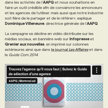
dans les activités de l’
AAPQ
et nous souhaitions en
faire un outil crédible afin de convaincre les annonceurs
PROGRAMMES DE SUBVENTIONS
et les agences de l’utiliser, mais aussi que notre industrie
soit fière de le partager et de le référer», explique
Dominique Villeneuve
, directrice générale de l’
AAPQ
.
FAQ
La campagne se décline en vidéo distribuée sur les
médias sociaux, en bannière web sur
Infopresse
et
ANNONCEZ AVEC NOUS
Grenier aux nouvelles
, en imprimé sur colonnes
extérieures ainsi que dans
le journal
Les Affaires
et dans
le
Guide Com 2014
.