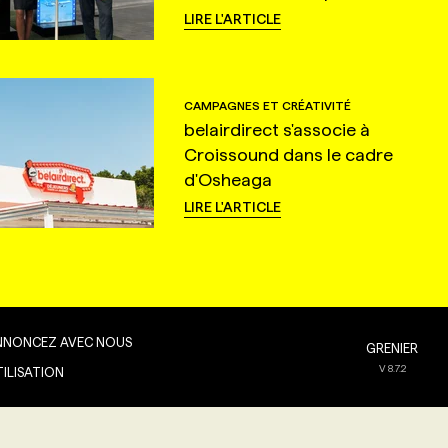
LIRE L'ARTICLE
CAMPAGNES ET CRÉATIVITÉ
belairdirect s'associe à
Croissound dans le cadre
d'Osheaga
LIRE L'ARTICLE
NNONCEZ AVEC NOUS
GRENIER
V
8.7.2
TILISATION