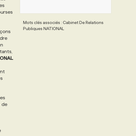
des
ourses
Mots clés associés : Cabinet De Relations
Publiques NATIONAL
açons
ndre
on
tants,
IONAL
ent
es
les
t de
e