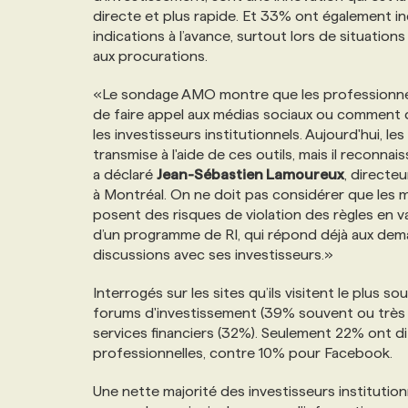
directe et plus rapide. Et 33% ont également in
NOS TARIFS
ANNONCEZ AVEC NOUS
indications à l’avance, surtout lors de situatio
aux procurations.
PROGRAMMES DE SUBVENTIONS
«Le sondage AMO montre que les professionnels 
de faire appel aux médias sociaux ou comment 
les investisseurs institutionnels. Aujourd'hui, l
FAQ
transmise à l'aide de ces outils, mais il reconn
a déclaré
Jean-Sébastien Lamoureux
, directe
ANNONCEZ AVEC NOUS
à Montréal. On ne doit pas considérer que les
posent des risques de violation des règles en 
d’un programme de RI, qui répond déjà aux de
discussions avec ses investisseurs.»
Interrogés sur les sites qu’ils visitent le plus s
forums d'investissement (39% souvent ou très s
services financiers (32%). Seulement 22% ont di
professionnelles, contre 10% pour Facebook.
Une nette majorité des investisseurs institutio