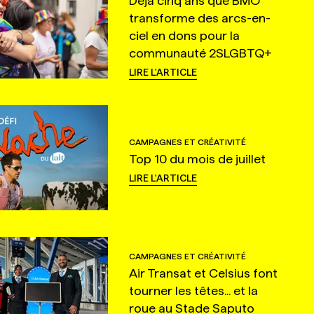
Déjà cinq ans que BMO
transforme des arcs-en-
ciel en dons pour la
communauté 2SLGBTQ+
LIRE L'ARTICLE
CAMPAGNES ET CRÉATIVITÉ
Top 10 du mois de juillet
LIRE L'ARTICLE
CAMPAGNES ET CRÉATIVITÉ
Air Transat et Celsius font
tourner les têtes... et la
roue au Stade Saputo