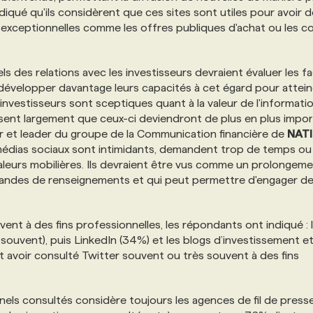
diqué qu'ils considèrent que ces sites sont utiles pour avoir 
ns exceptionnelles comme les offres publiques d'achat ou les c
des relations avec les investisseurs devraient évaluer les f
développer davantage leurs capacités à cet égard pour attei
es investisseurs sont sceptiques quant à la valeur de l'informati
aissent largement que ceux-ci deviendront de plus en plus impor
ur et leader du groupe de la Communication financière de
NAT
 médias sociaux sont intimidants, demandent trop de temps ou
valeurs mobilières. Ils devraient être vus comme un prolongem
mandes de renseignements et qui peut permettre d'engager d
ouvent à des fins professionnelles, les répondants ont indiqué : 
ouvent), puis LinkedIn (34%) et les blogs d’investissement e
t avoir consulté Twitter souvent ou très souvent à des fins
nnels consultés considère toujours les agences de fil de press