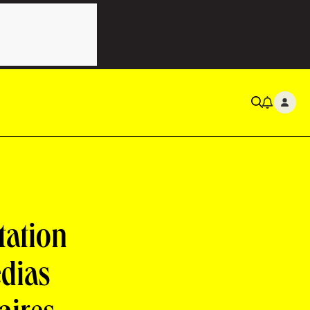
tation
édias