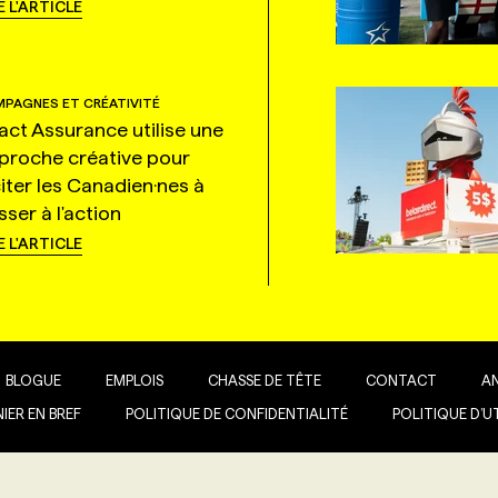
E L'ARTICLE
PAGNES ET CRÉATIVITÉ
tact Assurance utilise une
proche créative pour
citer les Canadien·nes à
ser à l'action
E L'ARTICLE
BLOGUE
EMPLOIS
CHASSE DE TÊTE
CONTACT
A
IER EN BREF
POLITIQUE DE CONFIDENTIALITÉ
POLITIQUE D’U