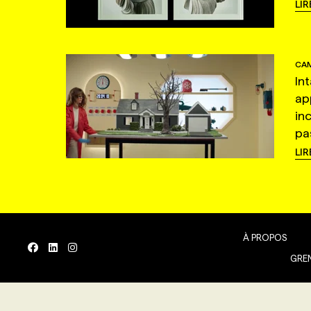
LIR
CAM
In
ap
in
pas
LIR
À PROPOS
GREN