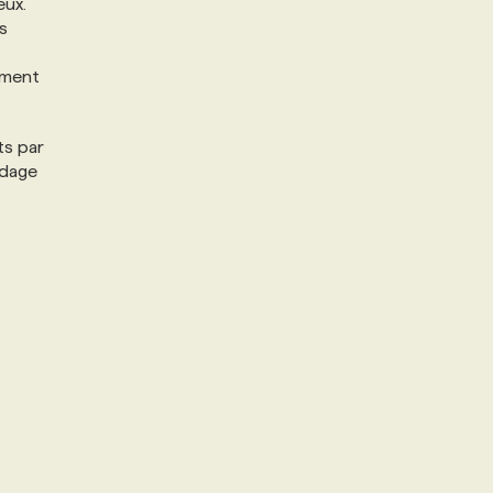
eux.
s
ement
ts par
ndage