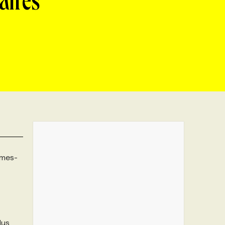
aires
rmes-
lus