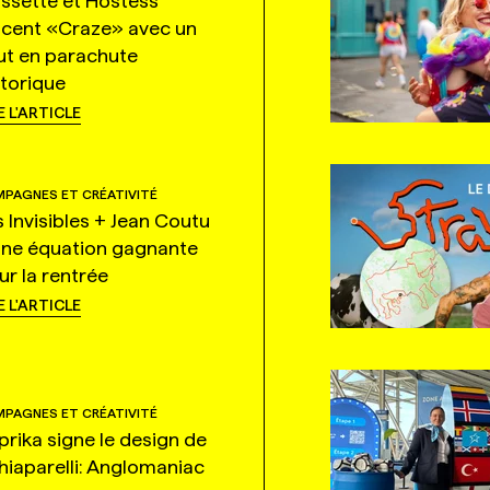
ssette et Hostess
ncent «Craze» avec un
ut en parachute
storique
E L'ARTICLE
PAGNES ET CRÉATIVITÉ
s Invisibles + Jean Coutu
une équation gagnante
ur la rentrée
E L'ARTICLE
PAGNES ET CRÉATIVITÉ
prika signe le design de
hiaparelli: Anglomaniac