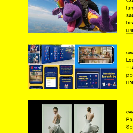
Co
la
sa
hi
LIR
CAM
Le
= 
po
LIR
CAM
Pa
Sc