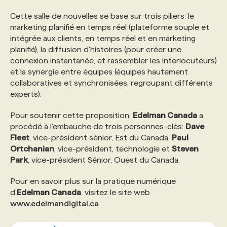
Cette salle de nouvelles se base sur trois piliers: le
PROGRAMMES DE SUBVENTIONS
marketing planifié en temps réel (plateforme souple et
intégrée aux clients, en temps réel et en marketing
planifié), la diffusion d'histoires (pour créer une
FAQ
connexion instantanée, et rassembler les interlocuteurs)
et la synergie entre équipes (équipes hautement
collaboratives et synchronisées, regroupant différents
ANNONCEZ AVEC NOUS
experts).
Pour soutenir cette proposition,
Edelman Canada
a
procédé à l'embauche de trois personnes-clés:
Dave
Fleet
, vice-président sénior, Est du Canada,
Paul
Ortchanian
, vice-président, technologie et
Steven
Park
, vice-président Sénior, Ouest du Canada.
Pour en savoir plus sur la pratique numérique
d’
Edelman Canada
, visitez le site web
www.edelmandigital.ca
.