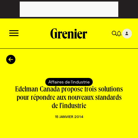
ACTUALITÉS
CATÉGORIES
MAGAZINE
Affaires de l'industrie
Edelman Canada propose trois solutions
TOUTES LES CATÉGORIES
CHRONIQUES
FORFAITS ABONNEMENT
INFOLETTRES
pour répondre aux nouveaux standards
de l'industrie
TOUTES LES CHRONIQUES
CAMPAGNES ET CRÉATIVITÉ
VOIR TOUTES LES PARUTIONS
INFOLETTRE EN BREF
EMPLOIS
15 JANVIER 2014
NOUVEAU!
RESSOURCES HUMAINES
NOMINATIONS
ANNONCEZ AVEC NOUS
BULLETIN FORMATION
EMPLOYEUR
CONFÉRENCES