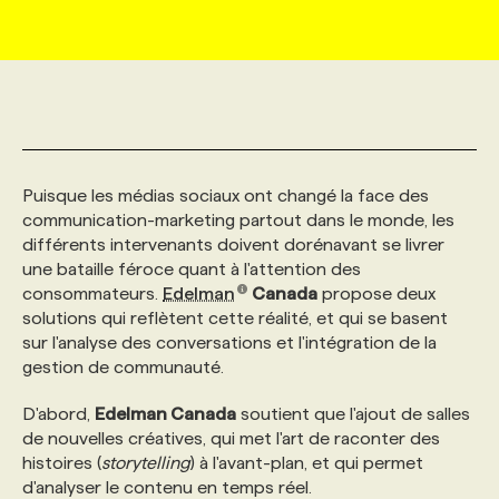
MARKETING ET COMMUNICATION
NOUVEAUX MANDATS
AFFICHEZ UN POSTE / TARIFS
CANDIDAT
BULLETIN RECRUTEMENT
NOS CONFÉRENCES
FORMATIONS
WEB & MÉDIAS SOCIAUX
VOIR LES OFFRES
AFFAIRES DE L'INDUSTRIE
CONSULTER LA CVTHÈQUE
INFOLETTRE PUBLICITÉ
FAQ
NOS FORMATIONS EN LIGNE
CHASSE DE TÊTE
Puisque les médias sociaux ont changé la face des
MARKETING DURABLE
PROFIL CANDIDAT
INITIATIVES NUMÉRIQUES
PROFIL ENTREPRISE
ANNONCEZ AVEC NOUS
ANNONCEZ AVEC NOUS
NOS PARCOURS DE FORMATIONS
SERVICE DE CHASSE DE TÊTE
communication-marketing partout dans le monde, les
différents intervenants doivent dorénavant se livrer
une bataille féroce quant à l'attention des
GEO/SEO
PRIX ET DISTINCTIONS
FAQ
FORMATIONS PERSONNALISÉES
NOS TARIFS
consommateurs.
Edelman
Canada
propose deux
solutions qui reflètent cette réalité, et qui se basent
ÉVÉNEMENTIEL
TENDANCES
ANNONCEZ AVEC NOUS
NOS FORMATEUR‧RICES
NOS EXPERTISES
sur l'analyse des conversations et l'intégration de la
gestion de communauté.
NOS AUTEUR‧RICES
POURQUOI CHOISIR NOS FORMATIONS
FAQ
D'abord,
Edelman Canada
soutient que l'ajout de salles
de nouvelles créatives, qui met l'art de raconter des
histoires (
storytelling
) à l'avant-plan, et qui permet
NOS TARIFS
ANNONCEZ AVEC NOUS
d'analyser le contenu en temps réel.