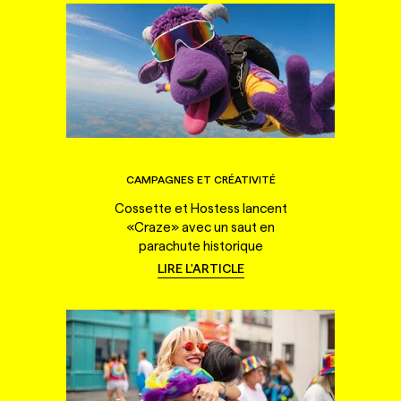
CAMPAGNES ET CRÉATIVITÉ
Cossette et Hostess lancent
«Craze» avec un saut en
parachute historique
LIRE L'ARTICLE