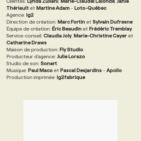
Clientes:
Lynda Zuliani
,
Marie-Claudel Lalonde
,
Janie
Thériault
et
Martine Adam
-
Loto-Québec
Agence:
PROGRAMMES DE SUBVENTIONS
lg2
Direction de création:
Marc Fortin
et
Sylvain Dufresne
Équipe de création:
Éric Beaudin
et
Frédéric Tremblay
FAQ
Service-conseil:
Claudia Joly
,
Marie-Christine Cayer
et
Catherine Draws
Maison de production:
Fly Studio
ANNONCEZ AVEC NOUS
Producteur d'agence:
Julie Lorazo
Studio de son:
Sonart
Musique:
Paul Maco
et
Pascal Desjardins
-
Apollo
Production imprimée:
lg2fabrique