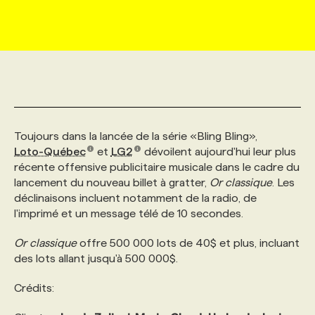
MARKETING ET COMMUNICATION
NOUVEAUX MANDATS
AFFICHEZ UN POSTE / TARIFS
CANDIDAT
BULLETIN RECRUTEMENT
NOS CONFÉRENCES
FORMATIONS
WEB & MÉDIAS SOCIAUX
VOIR LES OFFRES
AFFAIRES DE L'INDUSTRIE
CONSULTER LA CVTHÈQUE
INFOLETTRE PUBLICITÉ
FAQ
NOS FORMATIONS EN LIGNE
CHASSE DE TÊTE
MARKETING DURABLE
PROFIL CANDIDAT
INITIATIVES NUMÉRIQUES
PROFIL ENTREPRISE
ANNONCEZ AVEC NOUS
ANNONCEZ AVEC NOUS
NOS PARCOURS DE FORMATIONS
SERVICE DE CHASSE DE TÊTE
Toujours dans la lancée de la série «Bling Bling»,
Loto-Québec
et
LG2
dévoilent aujourd'hui leur plus
récente offensive publicitaire musicale dans le cadre du
GEO/SEO
PRIX ET DISTINCTIONS
FAQ
FORMATIONS PERSONNALISÉES
NOS TARIFS
lancement du nouveau billet à gratter,
Or classique
. Les
déclinaisons incluent notamment de la radio, de
l'imprimé et un message télé de 10 secondes.
ÉVÉNEMENTIEL
TENDANCES
ANNONCEZ AVEC NOUS
NOS FORMATEUR‧RICES
NOS EXPERTISES
Or classique
offre 500 000 lots de 40$ et plus, incluant
des lots allant jusqu'à 500 000$.
NOS AUTEUR‧RICES
POURQUOI CHOISIR NOS FORMATIONS
FAQ
Crédits:
NOS TARIFS
ANNONCEZ AVEC NOUS