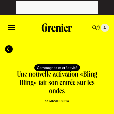
ACTUALITÉS
CATÉGORIES
MAGAZINE
Campagnes et créativité
Une nouvelle activation «Bling
TOUTES LES CATÉGORIES
CHRONIQUES
FORFAITS ABONNEMENT
INFOLETTRES
Bling» fait son entrée sur les
ondes
TOUTES LES CHRONIQUES
CAMPAGNES ET CRÉATIVITÉ
VOIR TOUTES LES PARUTIONS
INFOLETTRE EN BREF
EMPLOIS
13 JANVIER 2014
NOUVEAU!
RESSOURCES HUMAINES
NOMINATIONS
ANNONCEZ AVEC NOUS
BULLETIN FORMATION
EMPLOYEUR
CONFÉRENCES