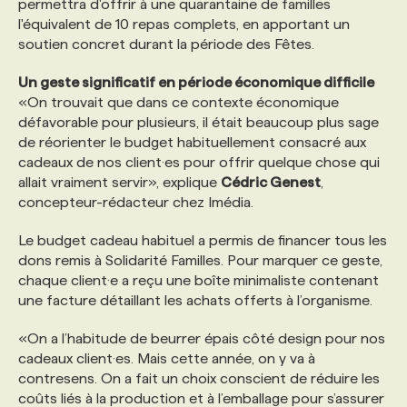
permettra d'offrir à une quarantaine de familles
l'équivalent de 10 repas complets, en apportant un
PROGRAMMES DE SUBVENTIONS
soutien concret durant la période des Fêtes.
Un geste significatif en période économique difficile
FAQ
«On trouvait que dans ce contexte économique
défavorable pour plusieurs, il était beaucoup plus sage
de réorienter le budget habituellement consacré aux
ANNONCEZ AVEC NOUS
cadeaux de nos client·es pour offrir quelque chose qui
allait vraiment servir», explique
Cédric Genest
,
concepteur-rédacteur chez Imédia.
Le budget cadeau habituel a permis de financer tous les
dons remis à Solidarité Familles. Pour marquer ce geste,
chaque client·e a reçu une boîte minimaliste contenant
une facture détaillant les achats offerts à l’organisme.
«On a l’habitude de beurrer épais côté design pour nos
cadeaux client·es. Mais cette année, on y va à
contresens. On a fait un choix conscient de réduire les
coûts liés à la production et à l’emballage pour s’assurer