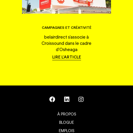
CAMPAGNES ET CRÉATIVITÉ
belairdirect s'associe à
Croissound dans le cadre
d'Osheaga
LIRE L'ARTICLE
À PROPOS
BLOGUE
EMPLOIS