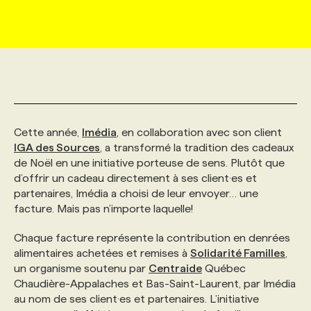
MARKETING ET COMMUNICATION
NOUVEAUX MANDATS
AFFICHEZ UN POSTE / TARIFS
CANDIDAT
BULLETIN RECRUTEMENT
NOS CONFÉRENCES
FORMATIONS
WEB & MÉDIAS SOCIAUX
VOIR LES OFFRES
AFFAIRES DE L'INDUSTRIE
CONSULTER LA CVTHÈQUE
INFOLETTRE PUBLICITÉ
FAQ
NOS FORMATIONS EN LIGNE
CHASSE DE TÊTE
MARKETING DURABLE
PROFIL CANDIDAT
INITIATIVES NUMÉRIQUES
PROFIL ENTREPRISE
ANNONCEZ AVEC NOUS
ANNONCEZ AVEC NOUS
NOS PARCOURS DE FORMATIONS
SERVICE DE CHASSE DE TÊTE
Cette année,
Imédia
, en collaboration avec son client
IGA des Sources
, a transformé la tradition des cadeaux
de Noël en une initiative porteuse de sens. Plutôt que
GEO/SEO
PRIX ET DISTINCTIONS
FAQ
FORMATIONS PERSONNALISÉES
NOS TARIFS
d’offrir un cadeau directement à ses client·es et
partenaires, Imédia a choisi de leur envoyer… une
facture. Mais pas n’importe laquelle!
ÉVÉNEMENTIEL
TENDANCES
ANNONCEZ AVEC NOUS
NOS FORMATEUR‧RICES
NOS EXPERTISES
Chaque facture représente la contribution en denrées
alimentaires achetées et remises à
Solidarité Familles
,
NOS AUTEUR‧RICES
POURQUOI CHOISIR NOS FORMATIONS
FAQ
un organisme soutenu par
Centraide
Québec
Chaudière-Appalaches et Bas-Saint-Laurent, par Imédia
au nom de ses client·es et partenaires. L’initiative
NOS TARIFS
ANNONCEZ AVEC NOUS