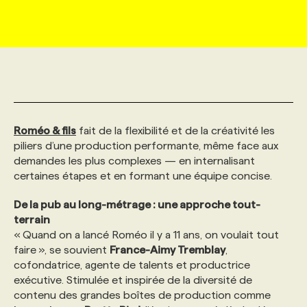
MARKETING ET COMMUNICATION
NOUVEAUX MANDATS
AFFICHEZ UN POSTE / TARIFS
CANDIDAT
BULLETIN RECRUTEMENT
NOS CONFÉRENCES
FORMATIONS
WEB & MÉDIAS SOCIAUX
VOIR LES OFFRES
AFFAIRES DE L'INDUSTRIE
CONSULTER LA CVTHÈQUE
INFOLETTRE PUBLICITÉ
FAQ
NOS FORMATIONS EN LIGNE
CHASSE DE TÊTE
MARKETING DURABLE
PROFIL CANDIDAT
INITIATIVES NUMÉRIQUES
PROFIL ENTREPRISE
ANNONCEZ AVEC NOUS
ANNONCEZ AVEC NOUS
NOS PARCOURS DE FORMATIONS
SERVICE DE CHASSE DE TÊTE
Roméo & fils
fait de la flexibilité et de la créativité les
piliers d’une production performante, même face aux
demandes les plus complexes — en internalisant
GEO/SEO
PRIX ET DISTINCTIONS
FAQ
FORMATIONS PERSONNALISÉES
NOS TARIFS
certaines étapes et en formant une équipe concise.
De la pub au long-métrage : une approche tout-
ÉVÉNEMENTIEL
TENDANCES
ANNONCEZ AVEC NOUS
NOS FORMATEUR‧RICES
NOS EXPERTISES
terrain
« Quand on a lancé Roméo il y a 11 ans, on voulait tout
faire », se souvient
France-Aimy Tremblay
,
NOS AUTEUR‧RICES
POURQUOI CHOISIR NOS FORMATIONS
FAQ
cofondatrice, agente de talents et productrice
exécutive. Stimulée et inspirée de la diversité de
contenu des grandes boîtes de production comme
NOS TARIFS
ANNONCEZ AVEC NOUS