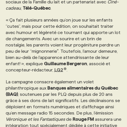
sociaux de la Famille du lait et un partenariat avec
Ciné-
cadeau
,
Télé-Québec
.
PROGRAMMES DE SUBVENTIONS
« Ça fait plusieurs années qu’on joue sur les enfants
“cutes”, mais pour cette édition, on souhaitait traiter
FAQ
avec humour et légèreté ce tournant qui apporte un lot
de changements. Avec un sourire et un brin de
nostalgie, les parents voient leur progéniture perdre un
ANNONCEZ AVEC NOUS
peu de leur “mignonnerieˮ. Toutefois, l’amour demeure,
bien au-delà de l’apparence attendrissante de leur
enfant! », explique
Guillaume Bergeron
, associé et
concepteur-rédacteur,
LG2
.
La campagne consacre également un volet
philanthropique aux
Banques alimentaires du Québec
(BAQ)
, soutenues par les PLQ depuis plus de 20 ans
grâce à ses dons de lait significatifs. Les déclinaisons se
déploient en formats numériques et d’affichage ainsi
qu’en message radio 15 secondes. De plus, l’émission
Véronique et les Fantastiques
de
Rouge FM
assurera une
intégration tout spécialement dédiée à cette initiative