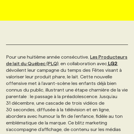
MARKETING ET COMMUNICATION
NOUVEAUX MANDATS
AFFICHEZ UN POSTE / TARIFS
CANDIDAT
BULLETIN RECRUTEMENT
NOS CONFÉRENCES
FORMATIONS
WEB & MÉDIAS SOCIAUX
VOIR LES OFFRES
AFFAIRES DE L'INDUSTRIE
CONSULTER LA CVTHÈQUE
INFOLETTRE PUBLICITÉ
FAQ
NOS FORMATIONS EN LIGNE
CHASSE DE TÊTE
MARKETING DURABLE
PROFIL CANDIDAT
INITIATIVES NUMÉRIQUES
PROFIL ENTREPRISE
ANNONCEZ AVEC NOUS
ANNONCEZ AVEC NOUS
NOS PARCOURS DE FORMATIONS
SERVICE DE CHASSE DE TÊTE
Pour une huitième année consécutive,
Les Producteurs
de lait du Québec (PLQ)
, en collaboration avec
LG2
,
dévoilent leur campagne du temps des Fêtes visant à
GEO/SEO
PRIX ET DISTINCTIONS
FAQ
FORMATIONS PERSONNALISÉES
NOS TARIFS
valoriser leur produit phare, le lait. Cette nouvelle
offensive met à l’avant-scène les enfants déjà bien
connus du public, illustrant une étape charnière de la vie
ÉVÉNEMENTIEL
TENDANCES
ANNONCEZ AVEC NOUS
NOS FORMATEUR‧RICES
NOS EXPERTISES
parentale : le passage à la préadolescence. Jusqu’au
31 décembre, une cascade de trois vidéos de
30 secondes, diffusée à la télévision et en ligne,
NOS AUTEUR‧RICES
POURQUOI CHOISIR NOS FORMATIONS
FAQ
abordera avec humour la fin de l’enfance, fidèle au ton
emblématique de la marque. Ce blitz marketing
s’accompagne d’affichage, de contenu sur les médias
NOS TARIFS
ANNONCEZ AVEC NOUS