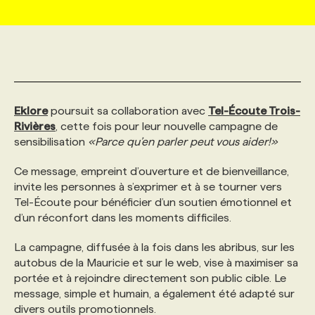
MARKETING ET COMMUNICATION
NOUVEAUX MANDATS
AFFICHEZ UN POSTE / TARIFS
CANDIDAT
BULLETIN RECRUTEMENT
NOS CONFÉRENCES
FORMATIONS
WEB & MÉDIAS SOCIAUX
VOIR LES OFFRES
AFFAIRES DE L'INDUSTRIE
CONSULTER LA CVTHÈQUE
INFOLETTRE PUBLICITÉ
FAQ
NOS FORMATIONS EN LIGNE
CHASSE DE TÊTE
Eklore
poursuit sa collaboration avec
Tel-Écoute Trois-
MARKETING DURABLE
PROFIL CANDIDAT
Rivières
, cette fois pour leur nouvelle campagne de
INITIATIVES NUMÉRIQUES
PROFIL ENTREPRISE
ANNONCEZ AVEC NOUS
ANNONCEZ AVEC NOUS
NOS PARCOURS DE FORMATIONS
SERVICE DE CHASSE DE TÊTE
sensibilisation
«Parce qu’en parler peut vous aider!»
GEO/SEO
PRIX ET DISTINCTIONS
FAQ
Ce message, empreint d’ouverture et de bienveillance,
FORMATIONS PERSONNALISÉES
NOS TARIFS
invite les personnes à s’exprimer et à se tourner vers
Tel-Écoute pour bénéficier d’un soutien émotionnel et
ÉVÉNEMENTIEL
TENDANCES
ANNONCEZ AVEC NOUS
NOS FORMATEUR‧RICES
NOS EXPERTISES
d’un réconfort dans les moments difficiles.
La campagne, diffusée à la fois dans les abribus, sur les
NOS AUTEUR‧RICES
POURQUOI CHOISIR NOS FORMATIONS
FAQ
autobus de la Mauricie et sur le web, vise à maximiser sa
portée et à rejoindre directement son public cible. Le
message, simple et humain, a également été adapté sur
NOS TARIFS
ANNONCEZ AVEC NOUS
divers outils promotionnels.