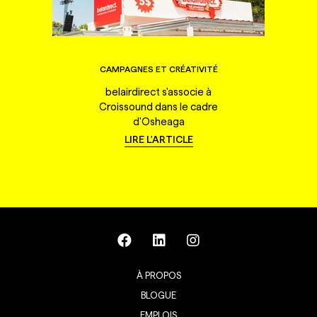
CAMPAGNES ET CRÉATIVITÉ
belairdirect s'associe à
Croissound dans le cadre
d'Osheaga
LIRE L'ARTICLE
À PROPOS
BLOGUE
EMPLOIS