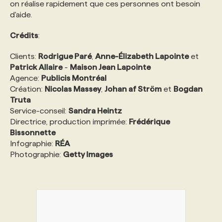
on réalise rapidement que ces personnes ont besoin
d'aide.
PROGRAMMES DE SUBVENTIONS
Crédits
:
FAQ
Clients:
Rodrigue Paré
,
Anne-Élizabeth Lapointe
et
Patrick Allaire
-
Maison Jean Lapointe
Agence:
Publicis Montréal
ANNONCEZ AVEC NOUS
Création:
Nicolas Massey
,
Johan af Ström
et
Bogdan
Truta
Service-conseil:
Sandra Heintz
Directrice, production imprimée:
Frédérique
Bissonnette
Infographie:
RÉA
Photographie:
Getty Images