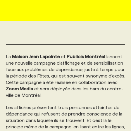
MARKETING ET COMMUNICATION
NOUVEAUX MANDATS
AFFICHEZ UN POSTE / TARIFS
CANDIDAT
BULLETIN RECRUTEMENT
NOS CONFÉRENCES
FORMATIONS
WEB & MÉDIAS SOCIAUX
VOIR LES OFFRES
AFFAIRES DE L'INDUSTRIE
CONSULTER LA CVTHÈQUE
INFOLETTRE PUBLICITÉ
FAQ
NOS FORMATIONS EN LIGNE
CHASSE DE TÊTE
MARKETING DURABLE
PROFIL CANDIDAT
INITIATIVES NUMÉRIQUES
PROFIL ENTREPRISE
ANNONCEZ AVEC NOUS
ANNONCEZ AVEC NOUS
NOS PARCOURS DE FORMATIONS
SERVICE DE CHASSE DE TÊTE
La
Maison Jean Lapointe
et
Publicis Montréal
lancent
une nouvelle campagne d'affichage et de sensibilisation
face aux problèmes de dépendance, juste à temps pour
GEO/SEO
PRIX ET DISTINCTIONS
FAQ
FORMATIONS PERSONNALISÉES
NOS TARIFS
la période des Fêtes, qui est souvent synonyme d'excès.
Cette campagne a été réalisée en collaboration avec
Zoom Media
et sera déployée dans les bars du centre-
ÉVÉNEMENTIEL
TENDANCES
ANNONCEZ AVEC NOUS
NOS FORMATEUR‧RICES
NOS EXPERTISES
ville de Montréal.
Les affiches présentent trois personnes atteintes de
NOS AUTEUR‧RICES
POURQUOI CHOISIR NOS FORMATIONS
FAQ
dépendance qui refusent de prendre conscience de la
situation dans laquelle ils se trouvent. Et c'est là le
NOS TARIFS
ANNONCEZ AVEC NOUS
principe même de la campagne: en lisant entre les lignes,