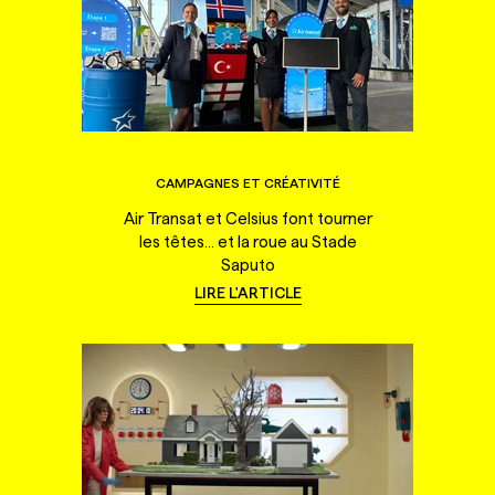
CAMPAGNES ET CRÉATIVITÉ
Air Transat et Celsius font tourner
les têtes... et la roue au Stade
Saputo
LIRE L'ARTICLE