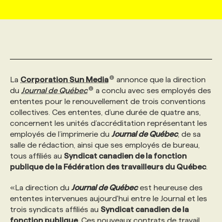
MARKETING ET COMMUNICATION
NOUVEAUX MANDATS
AFFICHEZ UN POSTE / TARIFS
CANDIDAT
BULLETIN RECRUTEMENT
NOS CONFÉRENCES
FORMATIONS
WEB & MÉDIAS SOCIAUX
VOIR LES OFFRES
AFFAIRES DE L'INDUSTRIE
CONSULTER LA CVTHÈQUE
INFOLETTRE PUBLICITÉ
FAQ
NOS FORMATIONS EN LIGNE
CHASSE DE TÊTE
La
Corporation Sun Media
annonce que la direction
MARKETING DURABLE
PROFIL CANDIDAT
INITIATIVES NUMÉRIQUES
PROFIL ENTREPRISE
ANNONCEZ AVEC NOUS
ANNONCEZ AVEC NOUS
NOS PARCOURS DE FORMATIONS
SERVICE DE CHASSE DE TÊTE
du
Journal de Québec
a conclu avec ses employés des
ententes pour le renouvellement de trois conventions
collectives. Ces ententes, d’une durée de quatre ans,
GEO/SEO
PRIX ET DISTINCTIONS
FAQ
FORMATIONS PERSONNALISÉES
NOS TARIFS
concernent les unités d’accréditation représentant les
employés de l’imprimerie du
Journal de Québec
, de sa
salle de rédaction, ainsi que ses employés de bureau,
ÉVÉNEMENTIEL
TENDANCES
ANNONCEZ AVEC NOUS
NOS FORMATEUR‧RICES
NOS EXPERTISES
tous affiliés au
Syndicat canadien de la fonction
publique de la Fédération des travailleurs du Québec
.
NOS AUTEUR‧RICES
POURQUOI CHOISIR NOS FORMATIONS
FAQ
«La direction du
Journal de Québec
est heureuse des
ententes intervenues aujourd'hui entre le Journal et les
trois syndicats affiliés au
Syndicat canadien de la
NOS TARIFS
ANNONCEZ AVEC NOUS
fonction publique
. Ces nouveaux contrats de travail