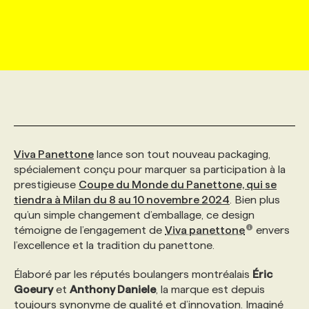
MARKETING ET COMMUNICATION
NOUVEAUX MANDATS
AFFICHEZ UN POSTE / TARIFS
CANDIDAT
BULLETIN RECRUTEMENT
NOS CONFÉRENCES
FORMATIONS
WEB & MÉDIAS SOCIAUX
VOIR LES OFFRES
AFFAIRES DE L'INDUSTRIE
CONSULTER LA CVTHÈQUE
INFOLETTRE PUBLICITÉ
FAQ
NOS FORMATIONS EN LIGNE
CHASSE DE TÊTE
MARKETING DURABLE
PROFIL CANDIDAT
INITIATIVES NUMÉRIQUES
PROFIL ENTREPRISE
ANNONCEZ AVEC NOUS
ANNONCEZ AVEC NOUS
NOS PARCOURS DE FORMATIONS
SERVICE DE CHASSE DE TÊTE
Viva Panettone
lance son tout nouveau packaging,
GEO/SEO
PRIX ET DISTINCTIONS
FAQ
FORMATIONS PERSONNALISÉES
NOS TARIFS
spécialement conçu pour marquer sa participation à la
prestigieuse
Coupe du Monde du Panettone, qui se
tiendra à Milan du 8 au 10 novembre 2024
. Bien plus
ÉVÉNEMENTIEL
TENDANCES
ANNONCEZ AVEC NOUS
NOS FORMATEUR‧RICES
NOS EXPERTISES
qu’un simple changement d’emballage, ce design
témoigne de l’engagement de
Viva panettone
envers
l’excellence et la tradition du panettone.
NOS AUTEUR‧RICES
POURQUOI CHOISIR NOS FORMATIONS
FAQ
Élaboré par les réputés boulangers montréalais
Éric
Goeury
et
Anthony Daniele
, la marque est depuis
NOS TARIFS
ANNONCEZ AVEC NOUS
toujours synonyme de qualité et d’innovation. Imaginé