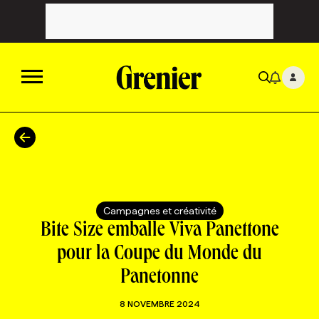
ACTUALITÉS
CATÉGORIES
MAGAZINE
Campagnes et créativité
TOUTES LES CATÉGORIES
CHRONIQUES
FORFAITS ABONNEMENT
INFOLETTRES
Bite Size emballe Viva Panettone
pour la Coupe du Monde du
TOUTES LES CHRONIQUES
CAMPAGNES ET CRÉATIVITÉ
VOIR TOUTES LES PARUTIONS
INFOLETTRE EN BREF
EMPLOIS
Panetonne
8 NOVEMBRE 2024
NOUVEAU!
RESSOURCES HUMAINES
NOMINATIONS
ANNONCEZ AVEC NOUS
BULLETIN FORMATION
EMPLOYEUR
CONFÉRENCES