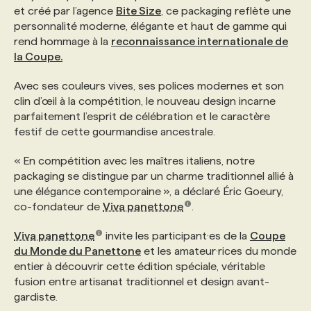
et créé par l’agence
Bite Size
, ce packaging reflète une
personnalité moderne, élégante et haut de gamme qui
PROGRAMMES DE SUBVENTIONS
rend hommage à la
reconnaissance internationale de
la Coupe.
FAQ
Avec ses couleurs vives, ses polices modernes et son
clin d’œil à la compétition, le nouveau design incarne
parfaitement l’esprit de célébration et le caractère
ANNONCEZ AVEC NOUS
festif de cette gourmandise ancestrale.
« En compétition avec les maîtres italiens, notre
packaging se distingue par un charme traditionnel allié à
une élégance contemporaine », a déclaré Éric Goeury,
co-fondateur de
Viva panettone
.
Viva panettone
invite les participant·es de la
Coupe
du Monde du Panettone
et les amateur·rices du monde
entier à découvrir cette édition spéciale, véritable
fusion entre artisanat traditionnel et design avant-
gardiste.