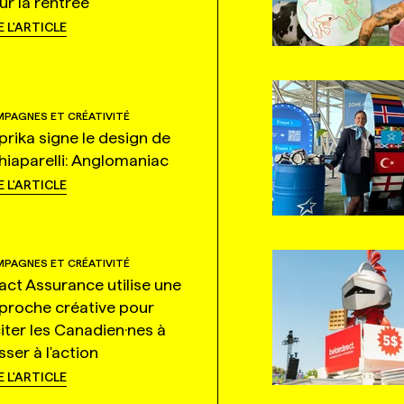
ur la rentrée
E L'ARTICLE
PAGNES ET CRÉATIVITÉ
prika signe le design de
hiaparelli: Anglomaniac
E L'ARTICLE
PAGNES ET CRÉATIVITÉ
tact Assurance utilise une
proche créative pour
citer les Canadien·nes à
ser à l'action
E L'ARTICLE