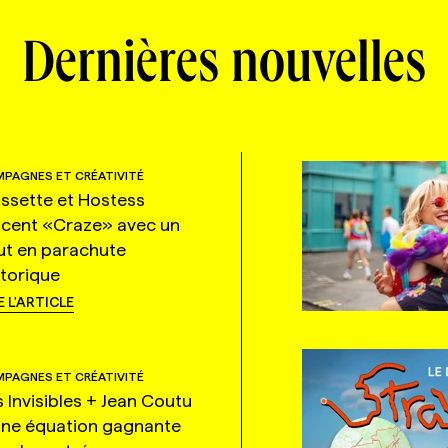
Dernières nouvelles
PAGNES ET CRÉATIVITÉ
ssette et Hostess
ncent «Craze» avec un
ut en parachute
storique
E L'ARTICLE
PAGNES ET CRÉATIVITÉ
s Invisibles + Jean Coutu
une équation gagnante