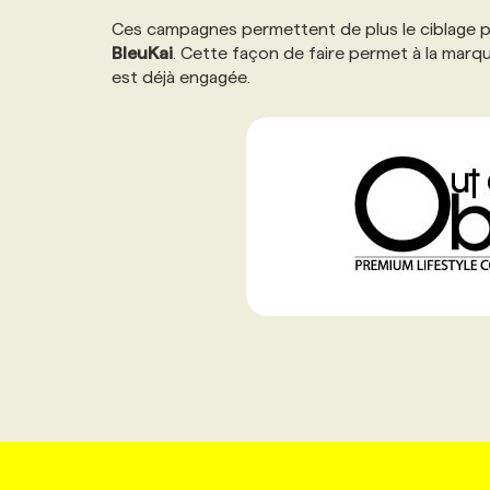
NOS TARIFS
ANNONCEZ AVEC NOUS
Ces campagnes permettent de plus le ciblage par
BleuKai
. Cette façon de faire permet à la marq
est déjà engagée.
PROGRAMMES DE SUBVENTIONS
FAQ
ANNONCEZ AVEC NOUS