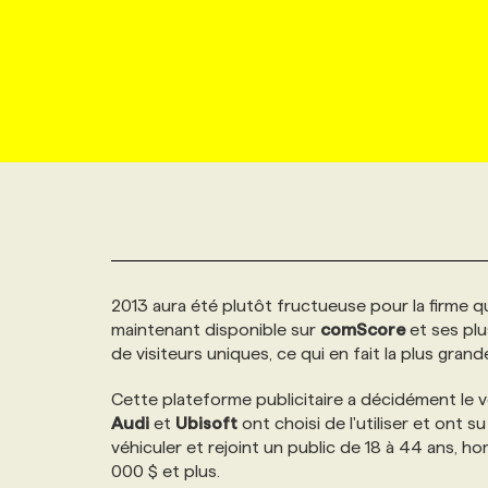
NOUVEAU!
RESSOURCES HUMAINES
NOMINATIONS
ANNONCEZ AVEC NOUS
BULLETIN FORMATION
EMPLOYEUR
CONFÉRENCES
MARKETING ET COMMUNICATION
NOUVEAUX MANDATS
AFFICHEZ UN POSTE / TARIFS
CANDIDAT
BULLETIN RECRUTEMENT
NOS CONFÉRENCES
FORMATIONS
WEB & MÉDIAS SOCIAUX
VOIR LES OFFRES
AFFAIRES DE L'INDUSTRIE
CONSULTER LA CVTHÈQUE
INFOLETTRE PUBLICITÉ
FAQ
NOS FORMATIONS EN LIGNE
CHASSE DE TÊTE
MARKETING DURABLE
PROFIL CANDIDAT
INITIATIVES NUMÉRIQUES
PROFIL ENTREPRISE
ANNONCEZ AVEC NOUS
ANNONCEZ AVEC NOUS
NOS PARCOURS DE FORMATIONS
SERVICE DE CHASSE DE TÊTE
2013 aura été plutôt fructueuse pour la firme
GEO/SEO
PRIX ET DISTINCTIONS
FAQ
FORMATIONS PERSONNALISÉES
NOS TARIFS
maintenant disponible sur
comScore
et ses plu
de visiteurs uniques, ce qui en fait la plus gran
ÉVÉNEMENTIEL
TENDANCES
ANNONCEZ AVEC NOUS
NOS FORMATEUR‧RICES
NOS EXPERTISES
Cette plateforme publicitaire a décidément le 
Audi
et
Ubisoft
ont choisi de l'utiliser et ont 
NOS AUTEUR‧RICES
POURQUOI CHOISIR NOS FORMATIONS
FAQ
véhiculer et rejoint un public de 18 à 44 ans, 
000 $ et plus.