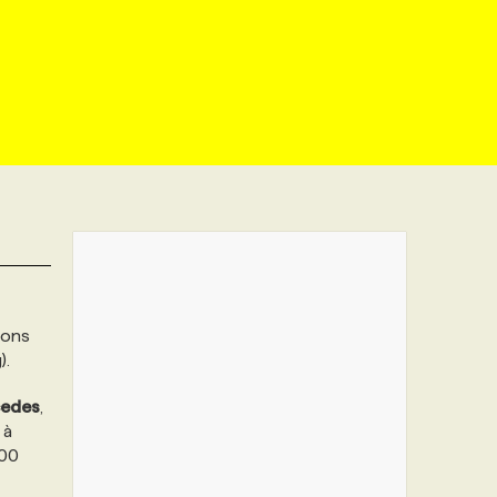
ions
).
edes
,
 à
100