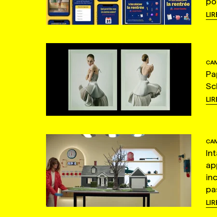
po
LIR
CAM
Pa
Sc
LIR
CAM
In
ap
in
pas
LIR