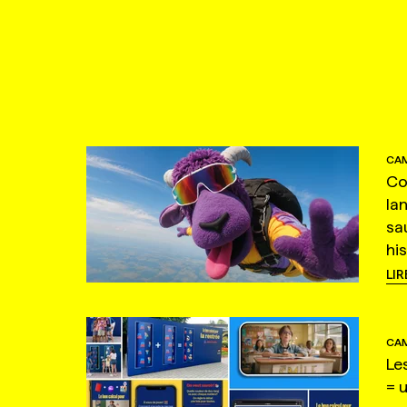
CAM
Co
la
sa
hi
LIR
CAM
Le
= 