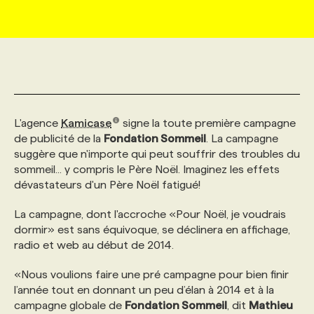
MARKETING ET COMMUNICATION
NOUVEAUX MANDATS
AFFICHEZ UN POSTE / TARIFS
CANDIDAT
BULLETIN RECRUTEMENT
NOS CONFÉRENCES
FORMATIONS
WEB & MÉDIAS SOCIAUX
VOIR LES OFFRES
AFFAIRES DE L'INDUSTRIE
CONSULTER LA CVTHÈQUE
INFOLETTRE PUBLICITÉ
FAQ
NOS FORMATIONS EN LIGNE
CHASSE DE TÊTE
L'agence
Kamicase
signe la toute première campagne
MARKETING DURABLE
PROFIL CANDIDAT
INITIATIVES NUMÉRIQUES
PROFIL ENTREPRISE
ANNONCEZ AVEC NOUS
ANNONCEZ AVEC NOUS
NOS PARCOURS DE FORMATIONS
SERVICE DE CHASSE DE TÊTE
de publicité de la
Fondation Sommeil
. La campagne
suggère que n'importe qui peut souffrir des troubles du
sommeil... y compris le Père Noël. Imaginez les effets
GEO/SEO
PRIX ET DISTINCTIONS
FAQ
FORMATIONS PERSONNALISÉES
NOS TARIFS
dévastateurs d'un Père Noël fatigué!
ÉVÉNEMENTIEL
La campagne, dont l'accroche «Pour Noël, je voudrais
TENDANCES
ANNONCEZ AVEC NOUS
NOS FORMATEUR‧RICES
NOS EXPERTISES
dormir» est sans équivoque, se déclinera en affichage,
radio et web au début de 2014.
NOS AUTEUR‧RICES
POURQUOI CHOISIR NOS FORMATIONS
FAQ
«Nous voulions faire une pré campagne pour bien finir
l’année tout en donnant un peu d’élan à 2014 et à la
NOS TARIFS
ANNONCEZ AVEC NOUS
campagne globale de
Fondation Sommeil
, dit
Mathieu