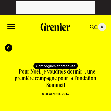
ACTUALITÉS
CATÉGORIES
MAGAZINE
Campagnes et créativité
«Pour Noël, je voudrais dormir», une
TOUTES LES CATÉGORIES
CHRONIQUES
FORFAITS ABONNEMENT
INFOLETTRES
première campagne pour la Fondation
Sommeil
TOUTES LES CHRONIQUES
CAMPAGNES ET CRÉATIVITÉ
VOIR TOUTES LES PARUTIONS
INFOLETTRE EN BREF
EMPLOIS
6 DÉCEMBRE 2013
NOUVEAU!
RESSOURCES HUMAINES
NOMINATIONS
ANNONCEZ AVEC NOUS
BULLETIN FORMATION
EMPLOYEUR
CONFÉRENCES