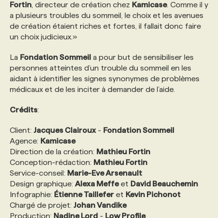
Fortin
, directeur de création chez
Kamicase
. Comme il y
a plusieurs troubles du sommeil, le choix et les avenues
PROGRAMMES DE SUBVENTIONS
de création étaient riches et fortes, il fallait donc faire
un choix judicieux.»
FAQ
La
Fondation Sommeil
a pour but de sensibiliser les
personnes atteintes d’un trouble du sommeil en les
aidant à identifier les signes synonymes de problèmes
ANNONCEZ AVEC NOUS
médicaux et de les inciter à demander de l’aide.
Crédits
:
Client:
Jacques Clairoux
-
Fondation Sommeil
Agence:
Kamicase
Direction de la création:
Mathieu Fortin
Conception-rédaction:
Mathieu Fortin
Service-conseil:
Marie-Eve Arsenault
Design graphique:
Alexa Meffe
et
David Beauchemin
Infographie:
Étienne Taillefer
et
Kevin Pichonot
Chargé de projet:
Johan Vandike
Production:
Nadine Lord
-
Low Profile