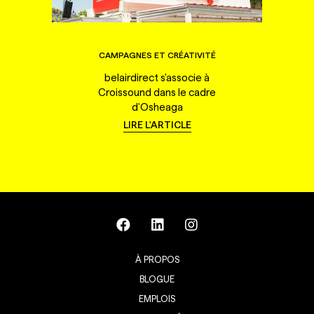
CAMPAGNES ET CRÉATIVITÉ
belairdirect s'associe à
Croissound dans le cadre
d'Osheaga
LIRE L'ARTICLE
À PROPOS
BLOGUE
EMPLOIS