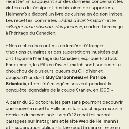
recette? En s'appuyant sur des données concernant les
victoires de l'équipe et des histoires de supporters,
PROGRAMMES DE SUBVENTIONS
Hellmann's a élaboré un livre de cuisine en édition limitée.
Les recettes, comme les
«Pâtes d'avant-match»
et le
«Burger de la chambre des joueurs»
, rendent hommage
FAQ
à l'héritage du Canadien.
«Nos recherches ont mis en lumière d'étranges
ANNONCEZ AVEC NOUS
traditions culinaires et des superstitions inusitées qui
ont façonné l'héritage du Canadien, explique PJ Stock.
Par exemple, les Pâtes d'avant-match sont une recette
chouchou de plusieurs joueurs du CH d'hier et
d'aujourd'hui, dont
Guy Carbonneau
et
Patrice
Brisebois
, et ont été mangées souvent pendant la
conquête légendaire de la coupe Stanley, en 1993.»
À partir du 26 octobre, les partisans pourront découvrir
une nouvelle recette Hellmann's lors de chaque match à
domicile du samedi soir. Jusqu'à 12 recettes seront
partagées sur
Instagram
et le
site Web de Hellmann's
et - superstition oblige - la 13e recette sera offerte en