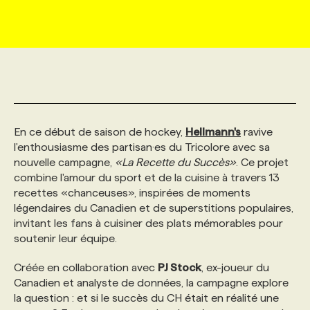
MARKETING ET COMMUNICATION
NOUVEAUX MANDATS
AFFICHEZ UN POSTE / TARIFS
CANDIDAT
BULLETIN RECRUTEMENT
NOS CONFÉRENCES
FORMATIONS
WEB & MÉDIAS SOCIAUX
VOIR LES OFFRES
AFFAIRES DE L'INDUSTRIE
CONSULTER LA CVTHÈQUE
INFOLETTRE PUBLICITÉ
FAQ
NOS FORMATIONS EN LIGNE
CHASSE DE TÊTE
MARKETING DURABLE
PROFIL CANDIDAT
INITIATIVES NUMÉRIQUES
PROFIL ENTREPRISE
ANNONCEZ AVEC NOUS
ANNONCEZ AVEC NOUS
NOS PARCOURS DE FORMATIONS
SERVICE DE CHASSE DE TÊTE
En ce début de saison de hockey,
Hellmann's
ravive
l'enthousiasme des partisan·es du Tricolore avec sa
nouvelle campagne,
«La Recette du Succès»
. Ce projet
GEO/SEO
PRIX ET DISTINCTIONS
FAQ
FORMATIONS PERSONNALISÉES
NOS TARIFS
combine l'amour du sport et de la cuisine à travers 13
recettes «chanceuses», inspirées de moments
légendaires du Canadien et de superstitions populaires,
ÉVÉNEMENTIEL
TENDANCES
ANNONCEZ AVEC NOUS
NOS FORMATEUR‧RICES
NOS EXPERTISES
invitant les fans à cuisiner des plats mémorables pour
soutenir leur équipe.
NOS AUTEUR‧RICES
POURQUOI CHOISIR NOS FORMATIONS
FAQ
Créée en collaboration avec
PJ Stock
, ex-joueur du
Canadien et analyste de données, la campagne explore
la question : et si le succès du CH était en réalité une
NOS TARIFS
ANNONCEZ AVEC NOUS