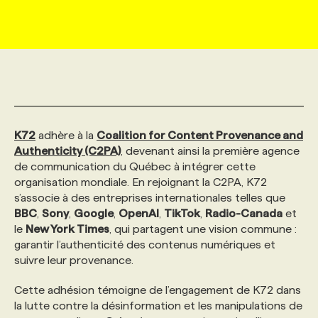
MARKETING ET COMMUNICATION
NOUVEAUX MANDATS
AFFICHEZ UN POSTE / TARIFS
CANDIDAT
BULLETIN RECRUTEMENT
NOS CONFÉRENCES
FORMATIONS
WEB & MÉDIAS SOCIAUX
VOIR LES OFFRES
AFFAIRES DE L'INDUSTRIE
CONSULTER LA CVTHÈQUE
INFOLETTRE PUBLICITÉ
FAQ
NOS FORMATIONS EN LIGNE
CHASSE DE TÊTE
MARKETING DURABLE
PROFIL CANDIDAT
INITIATIVES NUMÉRIQUES
PROFIL ENTREPRISE
ANNONCEZ AVEC NOUS
ANNONCEZ AVEC NOUS
NOS PARCOURS DE FORMATIONS
SERVICE DE CHASSE DE TÊTE
K72
adhère à la
Coalition for Content Provenance and
Authenticity (C2PA)
, devenant ainsi la première agence
de communication du Québec à intégrer cette
GEO/SEO
PRIX ET DISTINCTIONS
FAQ
FORMATIONS PERSONNALISÉES
NOS TARIFS
organisation mondiale. En rejoignant la C2PA, K72
s’associe à des entreprises internationales telles que
BBC
,
Sony
,
Google
,
OpenAI
,
TikTok
,
Radio-Canada
et
ÉVÉNEMENTIEL
TENDANCES
ANNONCEZ AVEC NOUS
NOS FORMATEUR‧RICES
NOS EXPERTISES
le
New York Times
, qui partagent une vision commune :
garantir l’authenticité des contenus numériques et
suivre leur provenance.
NOS AUTEUR‧RICES
POURQUOI CHOISIR NOS FORMATIONS
FAQ
Cette adhésion témoigne de l’engagement de K72 dans
la lutte contre la désinformation et les manipulations de
NOS TARIFS
ANNONCEZ AVEC NOUS