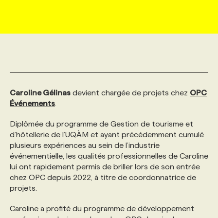
MARKETING ET COMMUNICATION
NOUVEAUX MANDATS
AFFICHEZ UN POSTE / TARIFS
CANDIDAT
BULLETIN RECRUTEMENT
NOS CONFÉRENCES
FORMATIONS
WEB & MÉDIAS SOCIAUX
VOIR LES OFFRES
AFFAIRES DE L'INDUSTRIE
CONSULTER LA CVTHÈQUE
INFOLETTRE PUBLICITÉ
FAQ
NOS FORMATIONS EN LIGNE
CHASSE DE TÊTE
MARKETING DURABLE
PROFIL CANDIDAT
INITIATIVES NUMÉRIQUES
PROFIL ENTREPRISE
ANNONCEZ AVEC NOUS
ANNONCEZ AVEC NOUS
NOS PARCOURS DE FORMATIONS
SERVICE DE CHASSE DE TÊTE
Caroline Gélinas
devient chargée de projets chez
OPC
Événements
.
GEO/SEO
PRIX ET DISTINCTIONS
FAQ
FORMATIONS PERSONNALISÉES
NOS TARIFS
Diplômée du programme de Gestion de tourisme et
d’hôtellerie de l’UQÀM et ayant précédemment cumulé
plusieurs expériences au sein de l’industrie
ÉVÉNEMENTIEL
TENDANCES
ANNONCEZ AVEC NOUS
NOS FORMATEUR‧RICES
NOS EXPERTISES
événementielle, les qualités professionnelles de Caroline
lui ont rapidement permis de briller lors de son entrée
chez OPC depuis 2022, à titre de coordonnatrice de
NOS AUTEUR‧RICES
POURQUOI CHOISIR NOS FORMATIONS
FAQ
projets.
Caroline a profité du programme de développement
NOS TARIFS
ANNONCEZ AVEC NOUS