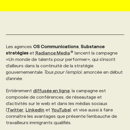
MARKETING ET COMMUNICATION
NOUVEAUX MANDATS
AFFICHEZ UN POSTE / TARIFS
CANDIDAT
BULLETIN RECRUTEMENT
NOS CONFÉRENCES
FORMATIONS
WEB & MÉDIAS SOCIAUX
VOIR LES OFFRES
AFFAIRES DE L'INDUSTRIE
CONSULTER LA CVTHÈQUE
INFOLETTRE PUBLICITÉ
FAQ
NOS FORMATIONS EN LIGNE
CHASSE DE TÊTE
Les agences
OS Communications
,
Substance
MARKETING DURABLE
PROFIL CANDIDAT
INITIATIVES NUMÉRIQUES
PROFIL ENTREPRISE
ANNONCEZ AVEC NOUS
ANNONCEZ AVEC NOUS
NOS PARCOURS DE FORMATIONS
SERVICE DE CHASSE DE TÊTE
stratégies
et
Radiance Media
lancent la campagne
«Un monde de talents pour performer», qui s'inscrit
d'ailleurs dans la continuité de la stratégie
GEO/SEO
PRIX ET DISTINCTIONS
FAQ
FORMATIONS PERSONNALISÉES
NOS TARIFS
gouvernementale
Tous pour l'emploi
, amorcée en début
d'année.
ÉVÉNEMENTIEL
TENDANCES
ANNONCEZ AVEC NOUS
NOS FORMATEUR‧RICES
NOS EXPERTISES
Entièrement
diffusée en ligne
, la campagne est
composée de conférences, de réseautage et
d'activités sur le web et dans les médias sociaux
NOS AUTEUR‧RICES
POURQUOI CHOISIR NOS FORMATIONS
FAQ
(
Twitter
,
LinkedIn
et
YouTube
), et vise aussi à faire
connaître les avantages que présente l'embauche de
travailleurs immigrants qualifiés.
NOS TARIFS
ANNONCEZ AVEC NOUS