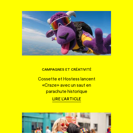
CAMPAGNES ET CRÉATIVITÉ
Cossette et Hostess lancent
«Craze» avec un saut en
parachute historique
LIRE L'ARTICLE