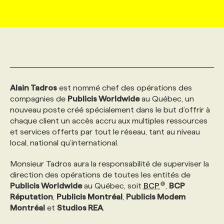
MARKETING ET COMMUNICATION
NOUVEAUX MANDATS
AFFICHEZ UN POSTE / TARIFS
CANDIDAT
BULLETIN RECRUTEMENT
NOS CONFÉRENCES
FORMATIONS
WEB & MÉDIAS SOCIAUX
VOIR LES OFFRES
AFFAIRES DE L'INDUSTRIE
CONSULTER LA CVTHÈQUE
INFOLETTRE PUBLICITÉ
FAQ
NOS FORMATIONS EN LIGNE
CHASSE DE TÊTE
Alain Tadros
est nommé chef des opérations des
MARKETING DURABLE
PROFIL CANDIDAT
INITIATIVES NUMÉRIQUES
PROFIL ENTREPRISE
ANNONCEZ AVEC NOUS
ANNONCEZ AVEC NOUS
NOS PARCOURS DE FORMATIONS
SERVICE DE CHASSE DE TÊTE
compagnies de
Publicis Worldwide
au Québec, un
nouveau poste créé spécialement dans le but d’offrir à
chaque client un accès accru aux multiples ressources
GEO/SEO
PRIX ET DISTINCTIONS
FAQ
FORMATIONS PERSONNALISÉES
NOS TARIFS
et services offerts par tout le réseau, tant au niveau
local, national qu’international.
ÉVÉNEMENTIEL
TENDANCES
ANNONCEZ AVEC NOUS
NOS FORMATEUR‧RICES
NOS EXPERTISES
Monsieur Tadros aura la responsabilité de superviser la
direction des opérations de toutes les entités de
NOS AUTEUR‧RICES
POURQUOI CHOISIR NOS FORMATIONS
FAQ
Publicis Worldwide
au Québec, soit
BCP
,
BCP
Réputation
,
Publicis Montréal
,
Publicis Modem
Montréal
et
Studios REA
.
NOS TARIFS
ANNONCEZ AVEC NOUS