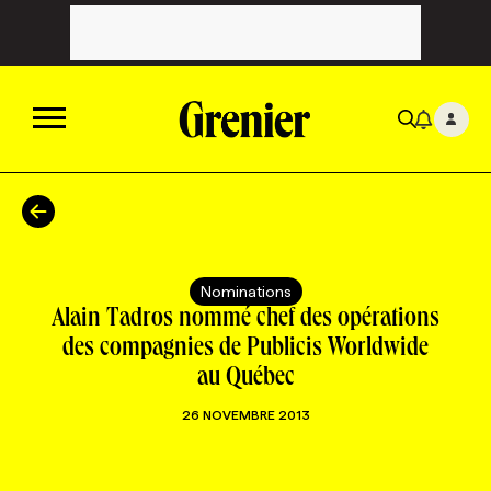
ACTUALITÉS
CATÉGORIES
MAGAZINE
Nominations
Alain Tadros nommé chef des opérations
TOUTES LES CATÉGORIES
CHRONIQUES
FORFAITS ABONNEMENT
INFOLETTRES
des compagnies de Publicis Worldwide
au Québec
TOUTES LES CHRONIQUES
CAMPAGNES ET CRÉATIVITÉ
VOIR TOUTES LES PARUTIONS
INFOLETTRE EN BREF
EMPLOIS
26 NOVEMBRE 2013
NOUVEAU!
RESSOURCES HUMAINES
NOMINATIONS
ANNONCEZ AVEC NOUS
BULLETIN FORMATION
EMPLOYEUR
CONFÉRENCES