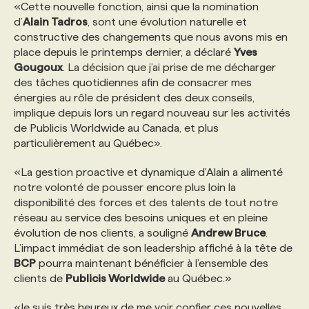
«Cette nouvelle fonction, ainsi que la nomination
d’
Alain Tadros
, sont une évolution naturelle et
PROGRAMMES DE SUBVENTIONS
constructive des changements que nous avons mis en
place depuis le printemps dernier, a déclaré
Yves
Gougoux
. La décision que j’ai prise de me décharger
FAQ
des tâches quotidiennes afin de consacrer mes
énergies au rôle de président des deux conseils,
implique depuis lors un regard nouveau sur les activités
ANNONCEZ AVEC NOUS
de Publicis Worldwide au Canada, et plus
particulièrement au Québec».
«La gestion proactive et dynamique d'Alain a alimenté
notre volonté de pousser encore plus loin la
disponibilité des forces et des talents de tout notre
réseau au service des besoins uniques et en pleine
évolution de nos clients, a souligné
Andrew Bruce
.
L’impact immédiat de son leadership affiché à la tête de
BCP
pourra maintenant bénéficier à l’ensemble des
clients de
Publicis Worldwide
au Québec.»
«Je suis très heureux de me voir confier ces nouvelles