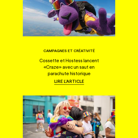
CAMPAGNES ET CRÉATIVITÉ
Cossette et Hostess lancent
«Craze» avec un saut en
parachute historique
LIRE L'ARTICLE