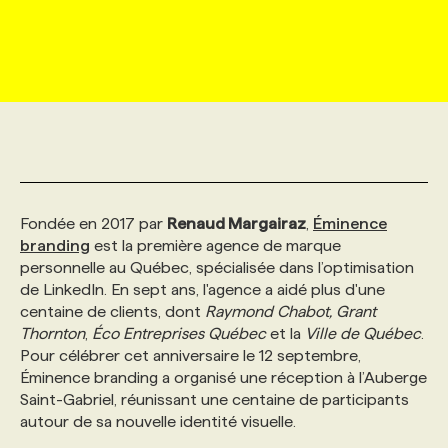
MARKETING ET COMMUNICATION
NOUVEAUX MANDATS
AFFICHEZ UN POSTE / TARIFS
CANDIDAT
BULLETIN RECRUTEMENT
NOS CONFÉRENCES
FORMATIONS
WEB & MÉDIAS SOCIAUX
VOIR LES OFFRES
AFFAIRES DE L'INDUSTRIE
CONSULTER LA CVTHÈQUE
INFOLETTRE PUBLICITÉ
FAQ
NOS FORMATIONS EN LIGNE
CHASSE DE TÊTE
MARKETING DURABLE
PROFIL CANDIDAT
INITIATIVES NUMÉRIQUES
PROFIL ENTREPRISE
ANNONCEZ AVEC NOUS
ANNONCEZ AVEC NOUS
NOS PARCOURS DE FORMATIONS
SERVICE DE CHASSE DE TÊTE
Fondée en 2017 par
Renaud Margairaz
,
Éminence
GEO/SEO
PRIX ET DISTINCTIONS
FAQ
FORMATIONS PERSONNALISÉES
NOS TARIFS
branding
est la première agence de marque
personnelle au Québec, spécialisée dans l’optimisation
de LinkedIn. En sept ans, l'agence a aidé plus d'une
ÉVÉNEMENTIEL
TENDANCES
ANNONCEZ AVEC NOUS
NOS FORMATEUR‧RICES
NOS EXPERTISES
centaine de clients, dont
Raymond Chabot,
Grant
Thornton
,
Éco Entreprises Québec
et la
Ville de Québec
.
Pour célébrer cet anniversaire le 12 septembre,
NOS AUTEUR‧RICES
POURQUOI CHOISIR NOS FORMATIONS
FAQ
Éminence branding a organisé une réception à l’Auberge
Saint-Gabriel, réunissant une centaine de participants
autour de sa nouvelle identité visuelle.
NOS TARIFS
ANNONCEZ AVEC NOUS