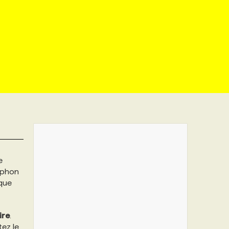
e
typhon
 que
ire
.
tez le