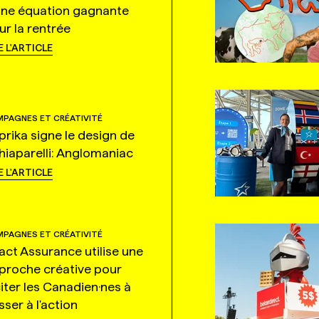
une équation gagnante
ur la rentrée
E L'ARTICLE
PAGNES ET CRÉATIVITÉ
prika signe le design de
hiaparelli: Anglomaniac
E L'ARTICLE
PAGNES ET CRÉATIVITÉ
tact Assurance utilise une
proche créative pour
citer les Canadien·nes à
ser à l'action