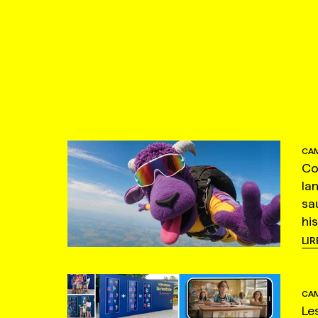
CAM
Co
la
sa
hi
LIR
CAM
Le