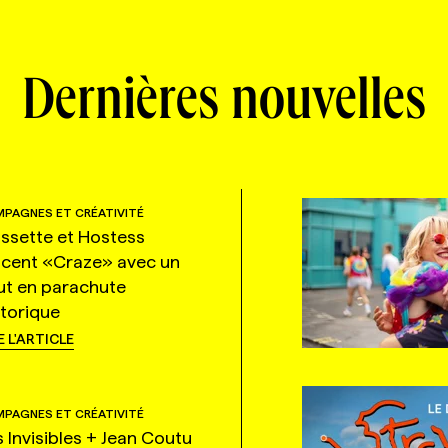
Dernières nouvelles
PAGNES ET CRÉATIVITÉ
ssette et Hostess
ncent «Craze» avec un
ut en parachute
storique
E L'ARTICLE
PAGNES ET CRÉATIVITÉ
s Invisibles + Jean Coutu