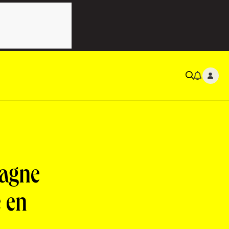
pagne
e en