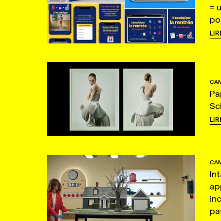
= 
po
LIR
CAM
Pa
Sc
LIR
CAM
In
ap
in
pas