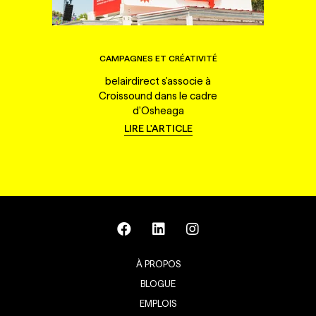
CAMPAGNES ET CRÉATIVITÉ
belairdirect s'associe à
Croissound dans le cadre
d'Osheaga
LIRE L'ARTICLE
À PROPOS
BLOGUE
EMPLOIS