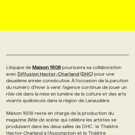
MARKETING ET COMMUNICATION
NOUVEAUX MANDATS
AFFICHEZ UN POSTE / TARIFS
CANDIDAT
BULLETIN RECRUTEMENT
NOS CONFÉRENCES
FORMATIONS
WEB & MÉDIAS SOCIAUX
VOIR LES OFFRES
AFFAIRES DE L'INDUSTRIE
CONSULTER LA CVTHÈQUE
INFOLETTRE PUBLICITÉ
FAQ
NOS FORMATIONS EN LIGNE
CHASSE DE TÊTE
MARKETING DURABLE
PROFIL CANDIDAT
INITIATIVES NUMÉRIQUES
PROFIL ENTREPRISE
ANNONCEZ AVEC NOUS
ANNONCEZ AVEC NOUS
NOS PARCOURS DE FORMATIONS
SERVICE DE CHASSE DE TÊTE
L’équipe de
Maison 1608
poursuivra sa collaboration
GEO/SEO
PRIX ET DISTINCTIONS
FAQ
FORMATIONS PERSONNALISÉES
NOS TARIFS
avec
Diffusion Hector-Charland
(DHC)
pour une
deuxième année consécutive. À l'occasion de la parution
du numéro d'hiver à venir, l'agence continue de jouer un
ÉVÉNEMENTIEL
TENDANCES
ANNONCEZ AVEC NOUS
NOS FORMATEUR‧RICES
NOS EXPERTISES
rôle clé dans la mise en lumière de la culture et des arts
vivants québécois dans la région de Lanaudière.
NOS AUTEUR‧RICES
POURQUOI CHOISIR NOS FORMATIONS
FAQ
Maison 1608 reste en charge de la production du
magazine
Bête de scène
, qui célèbre les artistes se
produisant dans les deux salles de DHC : le Théâtre
NOS TARIFS
ANNONCEZ AVEC NOUS
Hector-Charland à l'Assomption et le Théâtre