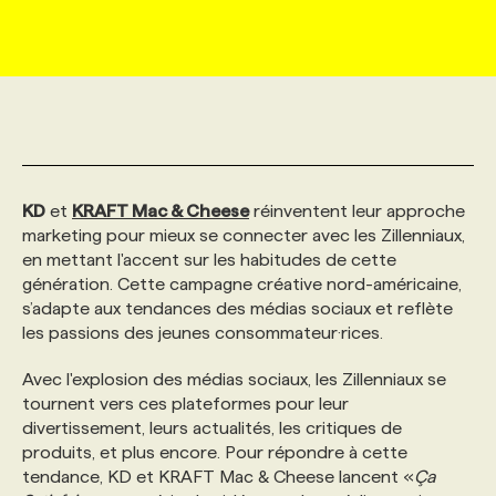
MARKETING ET COMMUNICATION
NOUVEAUX MANDATS
AFFICHEZ UN POSTE / TARIFS
CANDIDAT
BULLETIN RECRUTEMENT
NOS CONFÉRENCES
FORMATIONS
WEB & MÉDIAS SOCIAUX
VOIR LES OFFRES
AFFAIRES DE L'INDUSTRIE
CONSULTER LA CVTHÈQUE
INFOLETTRE PUBLICITÉ
FAQ
NOS FORMATIONS EN LIGNE
CHASSE DE TÊTE
MARKETING DURABLE
PROFIL CANDIDAT
INITIATIVES NUMÉRIQUES
PROFIL ENTREPRISE
ANNONCEZ AVEC NOUS
ANNONCEZ AVEC NOUS
NOS PARCOURS DE FORMATIONS
SERVICE DE CHASSE DE TÊTE
KD
et
KRAFT Mac & Cheese
réinventent leur approche
marketing pour mieux se connecter avec les Zillenniaux,
en mettant l'accent sur les habitudes de cette
GEO/SEO
PRIX ET DISTINCTIONS
FAQ
FORMATIONS PERSONNALISÉES
NOS TARIFS
génération. Cette campagne créative nord-américaine,
s’adapte aux tendances des médias sociaux et reflète
les passions des jeunes consommateur·rices.
ÉVÉNEMENTIEL
TENDANCES
ANNONCEZ AVEC NOUS
NOS FORMATEUR‧RICES
NOS EXPERTISES
Avec l'explosion des médias sociaux, les Zillenniaux se
tournent vers ces plateformes pour leur
NOS AUTEUR‧RICES
POURQUOI CHOISIR NOS FORMATIONS
FAQ
divertissement, leurs actualités, les critiques de
produits, et plus encore. Pour répondre à cette
tendance, KD et KRAFT Mac & Cheese lancent «
Ça
NOS TARIFS
ANNONCEZ AVEC NOUS