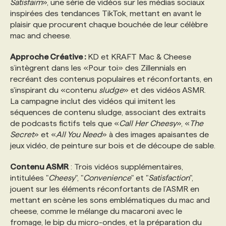
Satisfaim
», une série de vidéos sur les médias sociaux
inspirées des tendances TikTok, mettant en avant le
PROGRAMMES DE SUBVENTIONS
plaisir que procurent chaque bouchée de leur célèbre
mac and cheese.
FAQ
Approche Créative :
KD et KRAFT Mac & Cheese
s’intègrent dans les «Pour toi» des Zillennials en
recréant des contenus populaires et réconfortants, en
ANNONCEZ AVEC NOUS
s'inspirant du «contenu
sludge
» et des vidéos ASMR.
La campagne inclut des vidéos qui imitent les
séquences de contenu sludge, associant des extraits
de podcasts fictifs tels que «
Call Her Cheesy
», «
The
Secret
» et «
All You Need
» à des images apaisantes de
jeux vidéo, de peinture sur bois et de découpe de sable.
Contenu ASMR
: Trois vidéos supplémentaires,
intitulées "
Cheesy
", "
Convenience
" et "
Satisfaction
",
jouent sur les éléments réconfortants de l’ASMR en
mettant en scène les sons emblématiques du mac and
cheese, comme le mélange du macaroni avec le
fromage, le bip du micro-ondes, et la préparation du