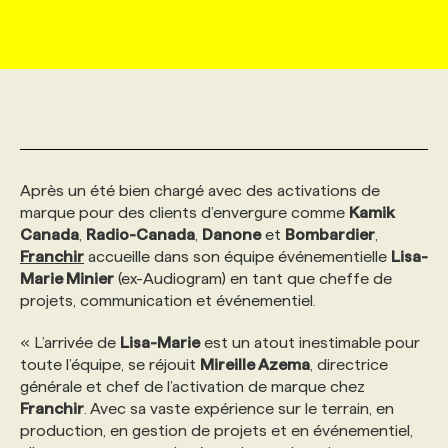
MARKETING ET COMMUNICATION
NOUVEAUX MANDATS
AFFICHEZ UN POSTE / TARIFS
CANDIDAT
BULLETIN RECRUTEMENT
NOS CONFÉRENCES
FORMATIONS
WEB & MÉDIAS SOCIAUX
VOIR LES OFFRES
AFFAIRES DE L'INDUSTRIE
CONSULTER LA CVTHÈQUE
INFOLETTRE PUBLICITÉ
FAQ
NOS FORMATIONS EN LIGNE
CHASSE DE TÊTE
MARKETING DURABLE
PROFIL CANDIDAT
INITIATIVES NUMÉRIQUES
PROFIL ENTREPRISE
ANNONCEZ AVEC NOUS
ANNONCEZ AVEC NOUS
NOS PARCOURS DE FORMATIONS
SERVICE DE CHASSE DE TÊTE
Après un été bien chargé avec des activations de
marque pour des clients d’envergure comme
Kamik
Canada
,
Radio-Canada
,
Danone
et
Bombardier
,
GEO/SEO
PRIX ET DISTINCTIONS
FAQ
FORMATIONS PERSONNALISÉES
NOS TARIFS
Franchir
accueille dans son équipe événementielle
Lisa-
Marie Minier
(ex-Audiogram) en tant que cheffe de
projets, communication et événementiel.
ÉVÉNEMENTIEL
TENDANCES
ANNONCEZ AVEC NOUS
NOS FORMATEUR‧RICES
NOS EXPERTISES
« L’arrivée de
Lisa-Marie
est un atout inestimable pour
toute l’équipe, se réjouit
Mireille Azema
, directrice
NOS AUTEUR‧RICES
POURQUOI CHOISIR NOS FORMATIONS
FAQ
générale et chef de l’activation de marque chez
Franchir
. Avec sa vaste expérience sur le terrain, en
production, en gestion de projets et en événementiel,
NOS TARIFS
ANNONCEZ AVEC NOUS