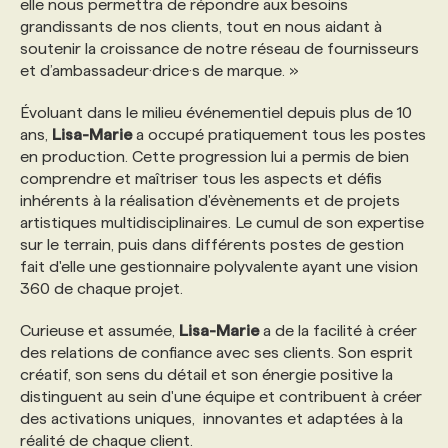
elle nous permettra de répondre aux besoins
grandissants de nos clients, tout en nous aidant à
PROGRAMMES DE SUBVENTIONS
soutenir la croissance de notre réseau de fournisseurs
et d’ambassadeur·drice·s de marque. »
FAQ
Évoluant dans le milieu événementiel depuis plus de 10
ans,
Lisa-Marie
a occupé pratiquement tous les postes
en production. Cette progression lui a permis de bien
ANNONCEZ AVEC NOUS
comprendre et maîtriser tous les aspects et défis
inhérents à la réalisation d'évènements et de projets
artistiques multidisciplinaires. Le cumul de son expertise
sur le terrain, puis dans différents postes de gestion
fait d'elle une gestionnaire polyvalente ayant une vision
360 de chaque projet.
Curieuse et assumée,
Lisa-Marie
a de la facilité à créer
des relations de confiance avec ses clients. Son esprit
créatif, son sens du détail et son énergie positive la
distinguent au sein d'une équipe et contribuent à créer
des activations uniques, innovantes et adaptées à la
réalité de chaque client.