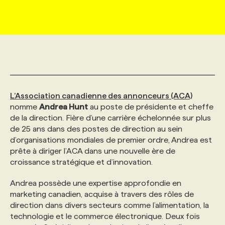
MARKETING ET COMMUNICATION
NOUVEAUX MANDATS
AFFICHEZ UN POSTE / TARIFS
CANDIDAT
BULLETIN RECRUTEMENT
NOS CONFÉRENCES
FORMATIONS
WEB & MÉDIAS SOCIAUX
VOIR LES OFFRES
AFFAIRES DE L'INDUSTRIE
CONSULTER LA CVTHÈQUE
INFOLETTRE PUBLICITÉ
FAQ
NOS FORMATIONS EN LIGNE
CHASSE DE TÊTE
MARKETING DURABLE
PROFIL CANDIDAT
INITIATIVES NUMÉRIQUES
PROFIL ENTREPRISE
ANNONCEZ AVEC NOUS
ANNONCEZ AVEC NOUS
NOS PARCOURS DE FORMATIONS
SERVICE DE CHASSE DE TÊTE
L’Association canadienne des annonceurs (ACA)
nomme
Andrea Hunt
au poste de présidente et cheffe
de la direction. Fière d’une carrière échelonnée sur plus
GEO/SEO
PRIX ET DISTINCTIONS
FAQ
FORMATIONS PERSONNALISÉES
NOS TARIFS
de 25 ans dans des postes de direction au sein
d’organisations mondiales de premier ordre, Andrea est
prête à diriger l’ACA dans une nouvelle ère de
ÉVÉNEMENTIEL
TENDANCES
ANNONCEZ AVEC NOUS
NOS FORMATEUR‧RICES
NOS EXPERTISES
croissance stratégique et d’innovation.
Andrea possède une expertise approfondie en
NOS AUTEUR‧RICES
POURQUOI CHOISIR NOS FORMATIONS
FAQ
marketing canadien, acquise à travers des rôles de
direction dans divers secteurs comme l’alimentation, la
technologie et le commerce électronique. Deux fois
NOS TARIFS
ANNONCEZ AVEC NOUS