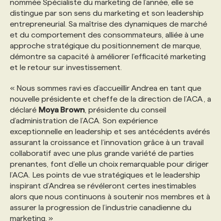
nommée Spécialiste du marketing de l’année, elle se
distingue par son sens du marketing et son leadership
PROGRAMMES DE SUBVENTIONS
entrepreneurial. Sa maîtrise des dynamiques de marché
et du comportement des consommateurs, alliée à une
approche stratégique du positionnement de marque,
FAQ
démontre sa capacité à améliorer l’efficacité marketing
et le retour sur investissement.
ANNONCEZ AVEC NOUS
« Nous sommes ravi·es d’accueillir Andrea en tant que
nouvelle présidente et cheffe de la direction de l’ACA , a
déclaré
Moya Brown
, présidente du conseil
d’administration de l’ACA. Son expérience
exceptionnelle en leadership et ses antécédents avérés
assurant la croissance et l’innovation grâce à un travail
collaboratif avec une plus grande variété de parties
prenantes, font d’elle un choix remarquable pour diriger
l’ACA. Les points de vue stratégiques et le leadership
inspirant d’Andrea se révéleront certes inestimables
alors que nous continuons à soutenir nos membres et à
assurer la progression de l’industrie canadienne du
marketing. »