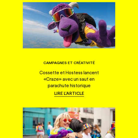
CAMPAGNES ET CRÉATIVITÉ
Cossette et Hostess lancent
«Craze» avec un saut en
parachute historique
LIRE L'ARTICLE