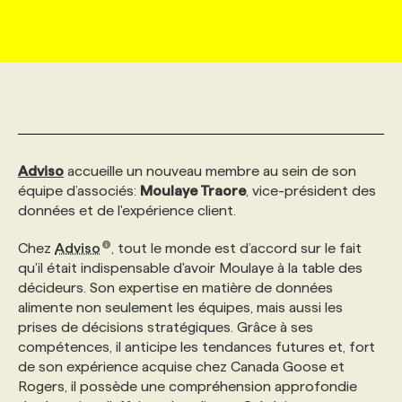
MARKETING ET COMMUNICATION
NOUVEAUX MANDATS
AFFICHEZ UN POSTE / TARIFS
CANDIDAT
BULLETIN RECRUTEMENT
NOS CONFÉRENCES
FORMATIONS
WEB & MÉDIAS SOCIAUX
VOIR LES OFFRES
AFFAIRES DE L'INDUSTRIE
CONSULTER LA CVTHÈQUE
INFOLETTRE PUBLICITÉ
FAQ
NOS FORMATIONS EN LIGNE
CHASSE DE TÊTE
MARKETING DURABLE
PROFIL CANDIDAT
INITIATIVES NUMÉRIQUES
PROFIL ENTREPRISE
ANNONCEZ AVEC NOUS
ANNONCEZ AVEC NOUS
NOS PARCOURS DE FORMATIONS
SERVICE DE CHASSE DE TÊTE
Adviso
accueille un nouveau membre au sein de son
équipe d’associés:
Moulaye Traore
, vice-président des
données et de l'expérience client.
GEO/SEO
PRIX ET DISTINCTIONS
FAQ
FORMATIONS PERSONNALISÉES
NOS TARIFS
Chez
Adviso
, tout le monde est d’accord sur le fait
qu'il était indispensable d'avoir Moulaye à la table des
ÉVÉNEMENTIEL
TENDANCES
ANNONCEZ AVEC NOUS
NOS FORMATEUR‧RICES
NOS EXPERTISES
décideurs. Son expertise en matière de données
alimente non seulement les équipes, mais aussi les
prises de décisions stratégiques. Grâce à ses
NOS AUTEUR‧RICES
POURQUOI CHOISIR NOS FORMATIONS
FAQ
compétences, il anticipe les tendances futures et, fort
de son expérience acquise chez Canada Goose et
Rogers, il possède une compréhension approfondie
NOS TARIFS
ANNONCEZ AVEC NOUS