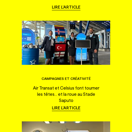
LIRE L'ARTICLE
CAMPAGNES ET CRÉATIVITÉ
Air Transat et Celsius font tourner
les têtes... et la roue au Stade
Saputo
LIRE L'ARTICLE