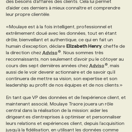
des besoins d'affaires des clients. Cela lui permet
d'aider ces derniers à mieux connaître et comprendre
PROGRAMMES DE SUBVENTIONS
leur propre clientèle.
«Moulaye est à la fois intelligent, professionnel et
FAQ
extrêmement doué avec les données, tout en étant
drôle, bienveillant et authentique, ce qui en fait un
humain d’exception, déclare
Elizabeth Henry
, cheffe de
ANNONCEZ AVEC NOUS
la direction chez
Adviso
. Nous sommes très
reconnaissants, non seulement d’avoir pu le côtoyer au
cours des sept dernières années chez
Adviso
, mais
aussi de le voir devenir actionnaire et de savoir qu’il
continuera de mettre sa vision, son expertise et son
leadership au profit de nos équipes et de nos clients.»
En tant que VP des données et de l'expérience client, et
maintenant associé, Moulaye Traore jouera un rôle
central dans la réalisation de la mission: aider les
dirigeant·es d’entreprises à optimiser et personnaliser
leurs relations et expériences client, depuis l’acquisition
jusqu’à la fidélisation, en utilisant les données comme