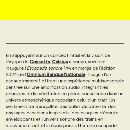
MARKETING ET COMMUNICATION
NOUVEAUX MANDATS
AFFICHEZ UN POSTE / TARIFS
CANDIDAT
BULLETIN RECRUTEMENT
NOS CONFÉRENCES
FORMATIONS
WEB & MÉDIAS SOCIAUX
VOIR LES OFFRES
AFFAIRES DE L'INDUSTRIE
CONSULTER LA CVTHÈQUE
INFOLETTRE PUBLICITÉ
FAQ
NOS FORMATIONS EN LIGNE
CHASSE DE TÊTE
MARKETING DURABLE
PROFIL CANDIDAT
INITIATIVES NUMÉRIQUES
PROFIL ENTREPRISE
ANNONCEZ AVEC NOUS
ANNONCEZ AVEC NOUS
NOS PARCOURS DE FORMATIONS
SERVICE DE CHASSE DE TÊTE
En s'appuyant sur un concept initial et la vision de
l'équipe de
Cossette
,
Celsius
a conçu, animé et
inauguré l'
Escapade sonore VIA
en marge de l'édition
GEO/SEO
PRIX ET DISTINCTIONS
FAQ
FORMATIONS PERSONNALISÉES
NOS TARIFS
2024 de l'
Omnium Banque Nationale
. Il s'agit d'un
espace immersif offrant une expérience multisensorielle
centrée sur une amplification audio, intégrant les
ÉVÉNEMENTIEL
TENDANCES
ANNONCEZ AVEC NOUS
NOS FORMATEUR‧RICES
NOS EXPERTISES
principes de la méditation en pleine conscience dans un
univers atmosphérique rappelant celui d'un train. Un
sentiment de tranquillité, des bulles de détente, des
NOS AUTEUR‧RICES
POURQUOI CHOISIR NOS FORMATIONS
FAQ
paysages canadiens inspirants, des casques d'écoute
enveloppants et l'univers sonore des trains en
mouvement ont été réunis pour offrir une escapade
NOS TARIFS
ANNONCEZ AVEC NOUS