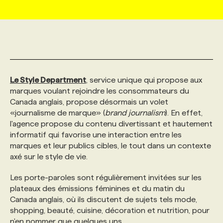
MARKETING ET COMMUNICATION
NOUVEAUX MANDATS
AFFICHEZ UN POSTE / TARIFS
CANDIDAT
BULLETIN RECRUTEMENT
NOS CONFÉRENCES
FORMATIONS
WEB & MÉDIAS SOCIAUX
VOIR LES OFFRES
AFFAIRES DE L'INDUSTRIE
CONSULTER LA CVTHÈQUE
INFOLETTRE PUBLICITÉ
FAQ
NOS FORMATIONS EN LIGNE
CHASSE DE TÊTE
Le Style Department
, service unique qui propose aux
MARKETING DURABLE
PROFIL CANDIDAT
INITIATIVES NUMÉRIQUES
PROFIL ENTREPRISE
ANNONCEZ AVEC NOUS
ANNONCEZ AVEC NOUS
NOS PARCOURS DE FORMATIONS
SERVICE DE CHASSE DE TÊTE
marques voulant rejoindre les consommateurs du
Canada anglais, propose désormais un volet
«journalisme de marque» (
brand journalism
). En effet,
GEO/SEO
PRIX ET DISTINCTIONS
FAQ
FORMATIONS PERSONNALISÉES
NOS TARIFS
l'agence propose du contenu divertissant et hautement
informatif qui favorise une interaction entre les
marques et leur publics cibles, le tout dans un contexte
ÉVÉNEMENTIEL
TENDANCES
ANNONCEZ AVEC NOUS
NOS FORMATEUR‧RICES
NOS EXPERTISES
axé sur le style de vie.
Les porte-paroles sont régulièrement invitées sur les
NOS AUTEUR‧RICES
POURQUOI CHOISIR NOS FORMATIONS
FAQ
plateaux des émissions féminines et du matin du
Canada anglais, où ils discutent de sujets tels mode,
shopping, beauté, cuisine, décoration et nutrition, pour
NOS TARIFS
ANNONCEZ AVEC NOUS
n'en nommer que quelques uns.