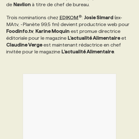
de
Navilon
à titre de chef de bureau.
PROGRAMMES DE SUBVENTIONS
Trois nominations chez
EDIKOM
:
Josie Simard
(ex-
MAtv, -Planète 99,5 fm) devient productrice web pour
Foodinfo.tv
,
Karine Moquin
est promue directrice
FAQ
éditoriale pour le magazine
L’actualité Alimentaire
et
Claudine Verge
est maintenant rédactrice en chef
invitée pour le magazine
L’actualité Alimentaire
.
ANNONCEZ AVEC NOUS