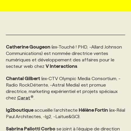
MARKETING ET COMMUNICATION
NOUVEAUX MANDATS
AFFICHEZ UN POSTE / TARIFS
CANDIDAT
BULLETIN RECRUTEMENT
NOS CONFÉRENCES
FORMATIONS
WEB & MÉDIAS SOCIAUX
VOIR LES OFFRES
AFFAIRES DE L'INDUSTRIE
CONSULTER LA CVTHÈQUE
INFOLETTRE PUBLICITÉ
FAQ
NOS FORMATIONS EN LIGNE
CHASSE DE TÊTE
Catherine Gougeon
(ex-Touché ! PHD, -Allard Johnson
MARKETING DURABLE
PROFIL CANDIDAT
INITIATIVES NUMÉRIQUES
PROFIL ENTREPRISE
ANNONCEZ AVEC NOUS
ANNONCEZ AVEC NOUS
NOS PARCOURS DE FORMATIONS
SERVICE DE CHASSE DE TÊTE
Communications) est nommée directrice ventes
numériques et développement des affaires pour le
secteur web chez
V Interactions
.
GEO/SEO
PRIX ET DISTINCTIONS
FAQ
FORMATIONS PERSONNALISÉES
NOS TARIFS
Chantal Gilbert
(ex-CTV Olympic Media Consortium, -
Radio RockDétente, -Astral Media) est promue
ÉVÉNEMENTIEL
TENDANCES
ANNONCEZ AVEC NOUS
NOS FORMATEUR‧RICES
NOS EXPERTISES
directrice, marketing expérientiel et projets spéciaux
chez
Carat
.
NOS AUTEUR‧RICES
POURQUOI CHOISIR NOS FORMATIONS
FAQ
lg2boutique
accueille l’architecte
Hélène Fortin
(ex-Réal
Paul Architectes, -lg2, -Laitue&GO).
NOS TARIFS
ANNONCEZ AVEC NOUS
Sabrina Paliotti Corbo
se joint à l’équipe de direction