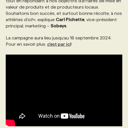
tout en répondant à nos objectifs d’affaires de mise en
valeur de produits et de producteurs locaux.
Souhaitons bon succès, et surtout bonne récolte, à nos
athlètes d’ici!», explique
Carl Pichette
, vice-président
principal, marketing –
Sobeys
.
La campagne aura lieu jusqu’au 18 septembre 2024.
Pour en savoir plus,
c'est par ici
!