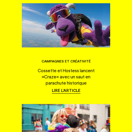
CAMPAGNES ET CRÉATIVITÉ
Cossette et Hostess lancent
«Craze» avec un saut en
parachute historique
LIRE L'ARTICLE