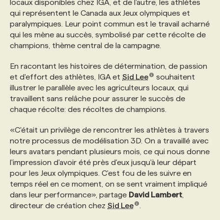
locaux disponibles chez IGA, et de l'autre, les athlètes
qui représentent le Canada aux Jeux olympiques et
PROGRAMMES DE SUBVENTIONS
paralympiques. Leur point commun est le travail acharné
qui les mène au succès, symbolisé par cette récolte de
champions, thème central de la campagne.
FAQ
En racontant les histoires de détermination, de passion
et d'effort des athlètes, IGA et
Sid Lee
souhaitent
ANNONCEZ AVEC NOUS
illustrer le parallèle avec les agriculteurs locaux, qui
travaillent sans relâche pour assurer le succès de
chaque récolte: des récoltes de champions.
«C'était un privilège de rencontrer les athlètes à travers
notre processus de modélisation 3D. On a travaillé avec
leurs avatars pendant plusieurs mois, ce qui nous donne
l'impression d'avoir été près d'eux jusqu'à leur départ
pour les Jeux olympiques. C'est fou de les suivre en
temps réel en ce moment, on se sent vraiment impliqué
dans leur performance», partage
David Lambert
,
directeur de création chez
Sid Lee
.