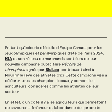
MARKETING ET COMMUNICATION
NOUVEAUX MANDATS
AFFICHEZ UN POSTE / TARIFS
CANDIDAT
BULLETIN RECRUTEMENT
NOS CONFÉRENCES
FORMATIONS
WEB & MÉDIAS SOCIAUX
VOIR LES OFFRES
AFFAIRES DE L'INDUSTRIE
CONSULTER LA CVTHÈQUE
INFOLETTRE PUBLICITÉ
FAQ
NOS FORMATIONS EN LIGNE
CHASSE DE TÊTE
MARKETING DURABLE
PROFIL CANDIDAT
INITIATIVES NUMÉRIQUES
PROFIL ENTREPRISE
ANNONCEZ AVEC NOUS
ANNONCEZ AVEC NOUS
NOS PARCOURS DE FORMATIONS
SERVICE DE CHASSE DE TÊTE
En tant qu'épicerie officielle d'Équipe Canada pour les
Jeux olympiques et paralympiques d'été de Paris 2024,
IGA
et son réseau de marchands sont fiers de leur
GEO/SEO
PRIX ET DISTINCTIONS
FAQ
FORMATIONS PERSONNALISÉES
NOS TARIFS
nouvelle campagne publicitaire
Récolte de
champions
signée par
Sid Lee
, contribuant ainsi à
Nourrir le rêve
des athlètes d'ici. Cette campagne vise à
ÉVÉNEMENTIEL
TENDANCES
ANNONCEZ AVEC NOUS
NOS FORMATEUR‧RICES
NOS EXPERTISES
célébrer tous les champions locaux, y compris les
agriculteurs, considérés comme les athlètes de leur
secteur.
NOS AUTEUR‧RICES
POURQUOI CHOISIR NOS FORMATIONS
FAQ
En effet, d'un côté, il y a les agriculteurs qui permettent
de savourer la fraîcheur et l'abondance des produits
NOS TARIFS
ANNONCEZ AVEC NOUS