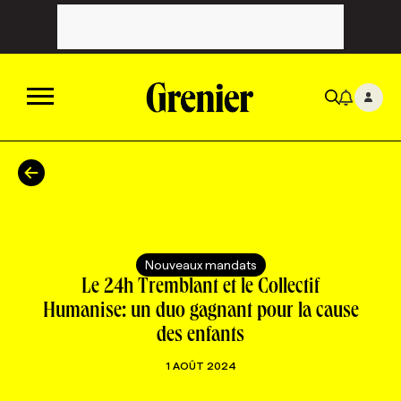
ACTUALITÉS
CATÉGORIES
MAGAZINE
Nouveaux mandats
TOUTES LES CATÉGORIES
CHRONIQUES
FORFAITS ABONNEMENT
INFOLETTRES
Le 24h Tremblant et le Collectif
Humanise: un duo gagnant pour la cause
des enfants
TOUTES LES CHRONIQUES
CAMPAGNES ET CRÉATIVITÉ
VOIR TOUTES LES PARUTIONS
INFOLETTRE EN BREF
EMPLOIS
1 AOÛT 2024
NOUVEAU!
RESSOURCES HUMAINES
NOMINATIONS
ANNONCEZ AVEC NOUS
BULLETIN FORMATION
EMPLOYEUR
CONFÉRENCES