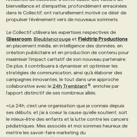
bienveillance et d’empathie, profondément enracinées
dans le Collectif, ont naturellement motivé ce désir de
PROGRAMMES DE SUBVENTIONS
propulser l’événement vers de nouveaux sommets.
Le Collectif utilisera les expertises respectives de
FAQ
Glassroom
,
Bleublancrouge
et
Fieldtrip Productions
en placement média, en intelligence des données, en
création publicitaire et en production de contenu pour
ANNONCEZ AVEC NOUS
maximiser l’impact caritatif de son nouveau partenaire.
De plus, il contribuera à dynamiser et optimiser les
stratégies de communication, ainsi qu'à élaborer des
campagnes innovantes, le tout dans une approche
collaborative avec le
24h Tremblant
, enrichie par
l’apport distinctif de ses nombreux alliés.
«Le 24h, c’est une organisation que je connais depuis
ses débuts, et j’ai à coeur la cause qu’elle soutient, soit
le mieux-être des enfants et la lutte contre les cancers
pédiatriques. Mes associés et moi sommes heureux de
mettre les savoir-faire marketing du