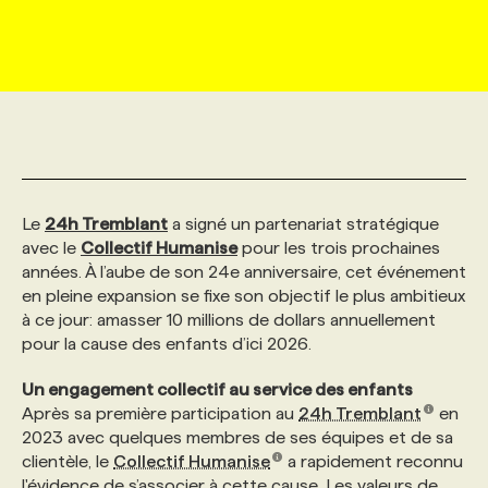
MARKETING ET COMMUNICATION
NOUVEAUX MANDATS
AFFICHEZ UN POSTE / TARIFS
CANDIDAT
BULLETIN RECRUTEMENT
NOS CONFÉRENCES
FORMATIONS
WEB & MÉDIAS SOCIAUX
VOIR LES OFFRES
AFFAIRES DE L'INDUSTRIE
CONSULTER LA CVTHÈQUE
INFOLETTRE PUBLICITÉ
FAQ
NOS FORMATIONS EN LIGNE
CHASSE DE TÊTE
MARKETING DURABLE
PROFIL CANDIDAT
INITIATIVES NUMÉRIQUES
PROFIL ENTREPRISE
ANNONCEZ AVEC NOUS
ANNONCEZ AVEC NOUS
NOS PARCOURS DE FORMATIONS
SERVICE DE CHASSE DE TÊTE
Le
24h Tremblant
a signé un partenariat stratégique
avec le
Collectif Humanise
pour les trois prochaines
GEO/SEO
PRIX ET DISTINCTIONS
FAQ
FORMATIONS PERSONNALISÉES
NOS TARIFS
années. À l’aube de son 24e anniversaire, cet événement
en pleine expansion se fixe son objectif le plus ambitieux
à ce jour: amasser 10 millions de dollars annuellement
ÉVÉNEMENTIEL
TENDANCES
ANNONCEZ AVEC NOUS
NOS FORMATEUR‧RICES
NOS EXPERTISES
pour la cause des enfants d’ici 2026.
Un engagement collectif au service des enfants
NOS AUTEUR‧RICES
POURQUOI CHOISIR NOS FORMATIONS
FAQ
Après sa première participation au
24h Tremblant
en
2023 avec quelques membres de ses équipes et de sa
clientèle, le
Collectif Humanise
a rapidement reconnu
NOS TARIFS
ANNONCEZ AVEC NOUS
l'évidence de s’associer à cette cause. Les valeurs de