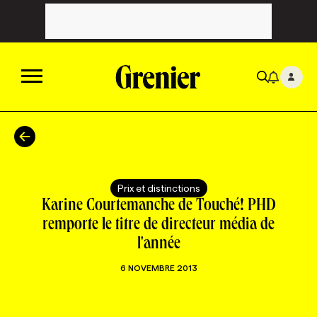
ACTUALITÉS
CATÉGORIES
MAGAZINE
Prix et distinctions
Karine Courtemanche de Touché! PHD
TOUTES LES CATÉGORIES
CHRONIQUES
FORFAITS ABONNEMENT
INFOLETTRES
remporte le titre de directeur média de
l'année
TOUTES LES CHRONIQUES
CAMPAGNES ET CRÉATIVITÉ
VOIR TOUTES LES PARUTIONS
INFOLETTRE EN BREF
EMPLOIS
6 NOVEMBRE 2013
NOUVEAU!
RESSOURCES HUMAINES
NOMINATIONS
ANNONCEZ AVEC NOUS
BULLETIN FORMATION
EMPLOYEUR
CONFÉRENCES