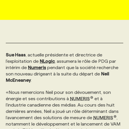
MARKETING ET COMMUNICATION
NOUVEAUX MANDATS
AFFICHEZ UN POSTE / TARIFS
CANDIDAT
BULLETIN RECRUTEMENT
NOS CONFÉRENCES
FORMATIONS
WEB & MÉDIAS SOCIAUX
VOIR LES OFFRES
AFFAIRES DE L'INDUSTRIE
CONSULTER LA CVTHÈQUE
INFOLETTRE PUBLICITÉ
FAQ
NOS FORMATIONS EN LIGNE
CHASSE DE TÊTE
MARKETING DURABLE
PROFIL CANDIDAT
INITIATIVES NUMÉRIQUES
PROFIL ENTREPRISE
ANNONCEZ AVEC NOUS
ANNONCEZ AVEC NOUS
NOS PARCOURS DE FORMATIONS
SERVICE DE CHASSE DE TÊTE
Sue Haas
, actuelle présidente et directrice de
l'exploitation de
NLogic
, assumera le rôle de PDG par
intérim de
Numeris
pendant que la société recherche
GEO/SEO
PRIX ET DISTINCTIONS
FAQ
FORMATIONS PERSONNALISÉES
NOS TARIFS
son nouveau dirigeant à la suite du départ de
Neil
McEneaney
.
ÉVÉNEMENTIEL
TENDANCES
ANNONCEZ AVEC NOUS
NOS FORMATEUR‧RICES
NOS EXPERTISES
«Nous remercions Neil pour son dévouement, son
énergie et ses contributions à
NUMERIS
et à
l'industrie canadienne des médias. Au cours des huit
NOS AUTEUR‧RICES
POURQUOI CHOISIR NOS FORMATIONS
FAQ
dernières années, Neil a joué un rôle déterminant dans
l’avancement des solutions de mesure de
NUMERIS
,
notamment le développement et le lancement de VAM
NOS TARIFS
ANNONCEZ AVEC NOUS