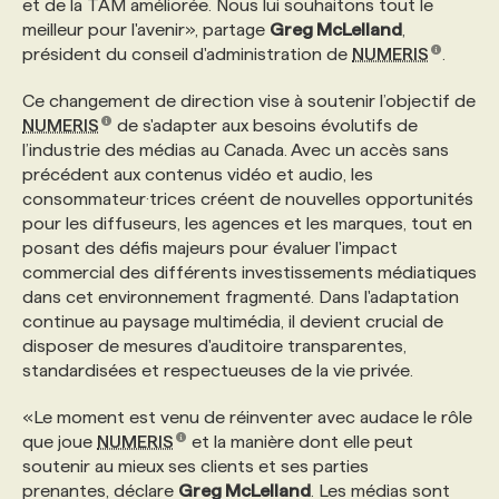
et de la TAM améliorée. Nous lui souhaitons tout le
meilleur pour l'avenir», partage
Greg McLelland
,
PROGRAMMES DE SUBVENTIONS
président du conseil d'administration de
NUMERIS
.
Ce changement de direction vise à soutenir l’objectif de
FAQ
NUMERIS
de s'adapter aux besoins évolutifs de
l’industrie des médias au Canada. Avec un accès sans
précédent aux contenus vidéo et audio, les
ANNONCEZ AVEC NOUS
consommateur·trices créent de nouvelles opportunités
pour les diffuseurs, les agences et les marques, tout en
posant des défis majeurs pour évaluer l'impact
commercial des différents investissements médiatiques
dans cet environnement fragmenté. Dans l'adaptation
continue au paysage multimédia, il devient crucial de
disposer de mesures d'auditoire transparentes,
standardisées et respectueuses de la vie privée.
«Le moment est venu de réinventer avec audace le rôle
que joue
NUMERIS
et la manière dont elle peut
soutenir au mieux ses clients et ses parties
prenantes, déclare
Greg McLelland
. Les médias sont