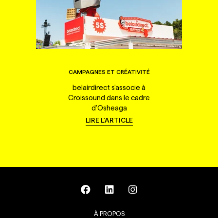
CAMPAGNES ET CRÉATIVITÉ
belairdirect s'associe à
Croissound dans le cadre
d'Osheaga
LIRE L'ARTICLE
À PROPOS