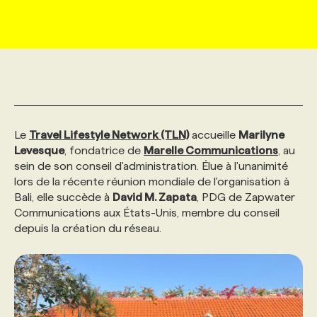
MARKETING ET COMMUNICATION
NOUVEAUX MANDATS
AFFICHEZ UN POSTE / TARIFS
CANDIDAT
BULLETIN RECRUTEMENT
NOS CONFÉRENCES
FORMATIONS
WEB & MÉDIAS SOCIAUX
VOIR LES OFFRES
AFFAIRES DE L'INDUSTRIE
CONSULTER LA CVTHÈQUE
INFOLETTRE PUBLICITÉ
FAQ
NOS FORMATIONS EN LIGNE
CHASSE DE TÊTE
MARKETING DURABLE
PROFIL CANDIDAT
INITIATIVES NUMÉRIQUES
PROFIL ENTREPRISE
ANNONCEZ AVEC NOUS
ANNONCEZ AVEC NOUS
NOS PARCOURS DE FORMATIONS
SERVICE DE CHASSE DE TÊTE
Le
Travel Lifestyle Network (TLN)
accueille
Marilyne
Levesque
, fondatrice de
Marelle Communications
, au
sein de son conseil d'administration. Élue à l'unanimité
GEO/SEO
PRIX ET DISTINCTIONS
FAQ
FORMATIONS PERSONNALISÉES
NOS TARIFS
lors de la récente réunion mondiale de l'organisation à
Bali, elle succède à
David M. Zapata
, PDG de Zapwater
Communications aux États-Unis, membre du conseil
ÉVÉNEMENTIEL
TENDANCES
ANNONCEZ AVEC NOUS
NOS FORMATEUR‧RICES
NOS EXPERTISES
depuis la création du réseau.
NOS AUTEUR‧RICES
POURQUOI CHOISIR NOS FORMATIONS
FAQ
NOS TARIFS
ANNONCEZ AVEC NOUS