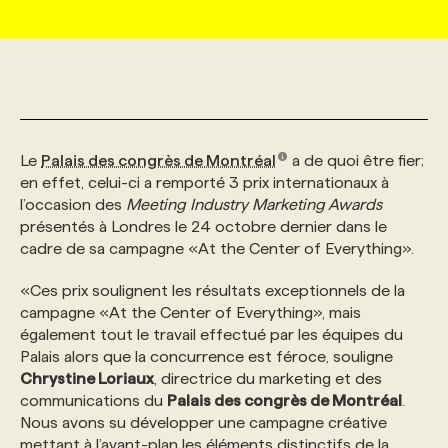
MARKETING ET COMMUNICATION
NOUVEAUX MANDATS
AFFICHEZ UN POSTE / TARIFS
CANDIDAT
BULLETIN RECRUTEMENT
NOS CONFÉRENCES
FORMATIONS
WEB & MÉDIAS SOCIAUX
VOIR LES OFFRES
AFFAIRES DE L'INDUSTRIE
CONSULTER LA CVTHÈQUE
INFOLETTRE PUBLICITÉ
FAQ
NOS FORMATIONS EN LIGNE
CHASSE DE TÊTE
Le
Palais des congrès de Montréal
a de quoi être fier;
MARKETING DURABLE
PROFIL CANDIDAT
INITIATIVES NUMÉRIQUES
PROFIL ENTREPRISE
ANNONCEZ AVEC NOUS
ANNONCEZ AVEC NOUS
NOS PARCOURS DE FORMATIONS
SERVICE DE CHASSE DE TÊTE
en effet, celui-ci a remporté 3 prix internationaux à
l’occasion des
Meeting Industry Marketing Awards
présentés à Londres le 24 octobre dernier dans le
GEO/SEO
PRIX ET DISTINCTIONS
FAQ
FORMATIONS PERSONNALISÉES
NOS TARIFS
cadre de sa campagne «At the Center of Everything».
«Ces prix soulignent les résultats exceptionnels de la
ÉVÉNEMENTIEL
TENDANCES
ANNONCEZ AVEC NOUS
NOS FORMATEUR‧RICES
NOS EXPERTISES
campagne «At the Center of Everything», mais
également tout le travail effectué par les équipes du
Palais alors que la concurrence est féroce, souligne
NOS AUTEUR‧RICES
POURQUOI CHOISIR NOS FORMATIONS
FAQ
Chrystine Loriaux
, directrice du marketing et des
communications du
Palais des congrès de Montréal
.
Nous avons su développer une campagne créative
NOS TARIFS
ANNONCEZ AVEC NOUS
mettant à l’avant-plan les éléments distinctifs de la