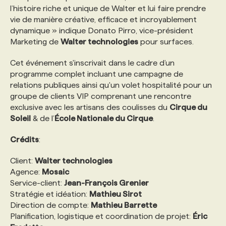
l’histoire riche et unique de Walter et lui faire prendre
vie de manière créative, efficace et incroyablement
PROGRAMMES DE SUBVENTIONS
dynamique » indique Donato Pirro, vice-président
Marketing de
Walter technologies
pour surfaces.
FAQ
Cet événement s'inscrivait dans le cadre d’un
programme complet incluant une campagne de
relations publiques ainsi qu'un volet hospitalité pour un
ANNONCEZ AVEC NOUS
groupe de clients VIP comprenant une rencontre
exclusive avec les artisans des coulisses du
Cirque du
Soleil
& de l’
École Nationale du Cirque
.
Crédits
:
Client:
Walter technologies
Agence:
Mosaic
Service-client:
Jean-François Grenier
Stratégie et idéation:
Mathieu Sirot
Direction de compte:
Mathieu Barrette
Planification, logistique et coordination de projet:
Éric