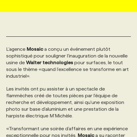
MARKETING ET COMMUNICATION
NOUVEAUX MANDATS
AFFICHEZ UN POSTE / TARIFS
CANDIDAT
BULLETIN RECRUTEMENT
NOS CONFÉRENCES
FORMATIONS
WEB & MÉDIAS SOCIAUX
VOIR LES OFFRES
AFFAIRES DE L'INDUSTRIE
CONSULTER LA CVTHÈQUE
INFOLETTRE PUBLICITÉ
FAQ
NOS FORMATIONS EN LIGNE
CHASSE DE TÊTE
L'agence
Mosaic
a conçu un événement plutôt
MARKETING DURABLE
PROFIL CANDIDAT
INITIATIVES NUMÉRIQUES
PROFIL ENTREPRISE
ANNONCEZ AVEC NOUS
ANNONCEZ AVEC NOUS
NOS PARCOURS DE FORMATIONS
SERVICE DE CHASSE DE TÊTE
sophistiqué pour souligner l'inauguration de la nouvelle
usine de
Walter technologies
pour surfaces, le tout
sous le thème «quand l’excellence se transforme en art
GEO/SEO
PRIX ET DISTINCTIONS
FAQ
FORMATIONS PERSONNALISÉES
NOS TARIFS
industriel».
Les invités ont pu assister à un spectacle de
ÉVÉNEMENTIEL
TENDANCES
ANNONCEZ AVEC NOUS
NOS FORMATEUR‧RICES
NOS EXPERTISES
flammèches créé de toutes pièces par l'équipe de
recherche et développement, ainsi qu'une exposition
photo sur base d’aluminium et une prestation de la
NOS AUTEUR‧RICES
POURQUOI CHOISIR NOS FORMATIONS
FAQ
harpiste électrique M’Michèle.
«Transformant une soirée d’affaires en une expérience
NOS TARIFS
ANNONCEZ AVEC NOUS
exceptionnelle pour nos invités,
Mosaic
a su raconter